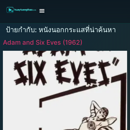
หน้าแรก
ดูหนังฝรั่ง
ดูหนังเกาหลี
ดูหนังจีน
ซีรี่ย์วาย
ติดต่อแอดมิน/ขอหนัง
ป้ายกำกับ:
หนังนอกกระแสที่น่าค้นหา
Adam and Six Eves (1962)