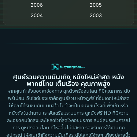
2006
Crime อาชญากรรม
2005
2004
2003
Crime อาชญากรรม
2002
2000
Cult Film
1999
1998
1997
1996
Culture
1995
1991
Dance เต้น
1988
1986
ศูนย์รวมความบันเทิง หนังใหม่ล่าสุด หนัง
Detective สืบสวน
1983
1982
พากย์ไทย เต็มเรื่อง คุณภาพสูง
1973
1971
Disaster
หากคุณกำลังมองหาช่องทาง ดูหนังฟรีออนไลน์ ที่มีคุณภาพระดับ
พรีเมียม เว็บไซต์ของเราคือศูนย์รวม หนังดูฟรี ที่อัปเดตใหม่ล่าสุด
1962
Disney+
ให้คุณได้รับชมกันแบบจุใจ ไม่ว่าจะเป็นหนังชนโรงที่เพิ่งเข้า หรือ
หนังดังในตำนาน เราจัดเตรียมระบบการ ดูหนังฟรี HD ที่มีความ
Documentary สารคดี
ละเอียดคมชัดสูงและโหลดไวที่สุดไว้คอยบริการ สัมผัสประสบการณ์
การ ดูหนังออนไลน์ ที่ไหลลื่นไม่มีสะดุด รองรับการใช้งานทุก
Documentary สารคดี
อุปกรณ์ ให้คุณเข้าถึงความบันเทิงระดับโลกได้ง่ายๆ เพียงปลายนิ้ว