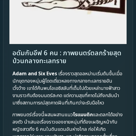
อดัมกับอีฟ 6 คน : ภาพยนตร์ตลกร้ายสุด
ป่วนกลางทะเลทราย
Adam and Six Eves
เรื่องราวสุดอลหม่านเริ่มต้นขึ้นเมื่อ
นักขุดทองหนุ่มผู้โดดเดี่ยวหลงทางกลางทะเลทรายอัน
เวิ้งว้าง เขาได้ค้นพบโอเอซิสลับที่เต็มไปด้วยเหล่านางฟ้าสาว
งามราวกับต้องมนตร์สะกด แต่ความสุขที่คาดไม่ถึงกลับนำ
มาซึ่งสถานการณ์สุดคาดฝันที่เกินกว่าจะรับมือไหว
ภาพยนตร์เรื่องนี้ผสมผสานแนว
โรแมนติก
และตลกได้อย่าง
ลงตัว นำเสนอเรื่องราวของชายหนุ่มที่ต้องเผชิญหน้ากับ
หญิงสาวถึง 6 คนในดินแดนอันห่างไกล ก่อให้เกิด