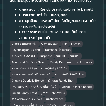
เหตุการณ์วุ่นวาย ชวนหัวเราะ และน่าติดตามตลอดทั้งเรื่อง
นักแสดงนำ:
Randy Brent, Gabrielle Benett
แนวภาพยนตร์:
โรแมนติก, ตลก
ฉากสุดป่วน:
การพบกันโดยบังเอิญของชายหนุ่มกับ
เหล่านางฟ้ากลางโอเอซิส
บรรยากาศ:
อบอุ่น ชวนหัวเราะ และเต็มไปด้วย
สถานการณ์สุดคาดคิด
Classic หนังคลาสสิก
Comedy ตลก
Film
Human
Psychological จิตวิทยา
Romance โรแมนติก
survival เอาตัวรอด
Suspense
หนัง HD
หนังฝรั่ง
Adam and Six Eves เรื่องย่อ
Randy Brent บทบาทน่าจับตามอง
คลายเครียดได้ดีที่สุด
ความรู้สึกดีๆ ที่มีให้กัน
ความสนุกสนานสำหรับครอบครัว
ความสัมพันธ์อันซับซ้อน
นักแสดง Gabrielle Benett
นักแสดง Randy Brent
บทภาพยนตร์
ปมปริศนาที่คาดไม่ถึง
ผลงาน Gabrielle Benett
ผลงาน Randy Brent
ผู้กำกับ John Wallis
รีวิว Adam and Six Eves
หนังRomance
หนังนอกกระแสที่น่าค้นหา
หัวใจที่ตามหาคำตอบ