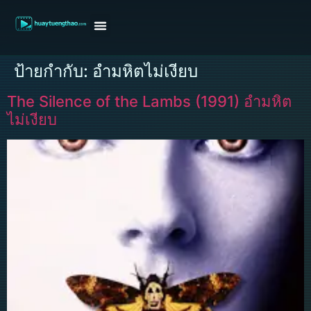
หน้าแรก
ดูหนังฝรั่ง
ดูหนังเกาหลี
ดูหนังจีน
ซีรี่ย์วาย
ติดต่อแอดมิน/ขอหนัง
ป้ายกำกับ:
อำมหิตไม่เงียบ
The Silence of the Lambs (1991) อำมหิต
ไม่เงียบ