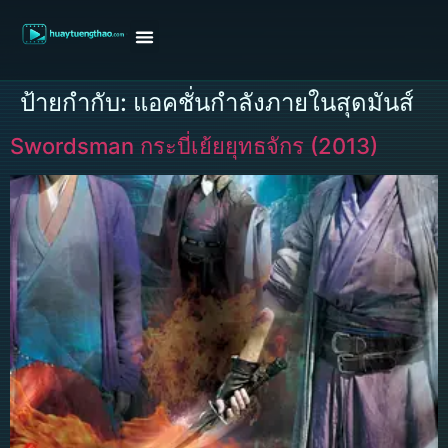
หน้าแรก
ดูหนังฝรั่ง
ดูหนังเกาหลี
ดูหนังจีน
ซีรี่ย์วาย
ติดต่อแอดมิน/ขอหนัง
ป้ายกำกับ:
แอคชั่นกำลังภายในสุดมันส์
Swordsman กระบี่เย้ยยุทธจักร (2013)