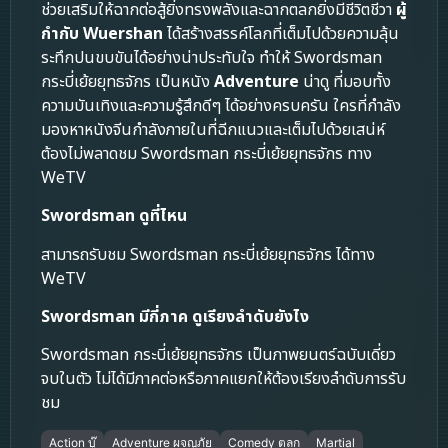
ช่วยเสริมให้ฉากต่อสู้ยิ่งทรงพลังและฉากตลกยิ่งมีชีวิตชีวา
ผู้
กำกับ Wuershan
ได้สร้างสรรค์โลกที่เต็มไปด้วยความลุ้น
ระทึกปนขบขันได้อย่างน่าประทับใจ ทำให้ Swordsman
กระบี่เย้ยยุทธจักร เป็นหนัง
Adventure
น่าดู ที่มอบทั้ง
ความบันเทิงและความรู้สึกดีๆ ได้อย่างครบครัน ใครที่กำลัง
มองหาหนังจีนกำลังภายในที่ฉีกแนวและเต็มไปด้วยเสน่ห์
ต้องไม่พลาดชม Swordsman กระบี่เย้ยยุทธจักร ทาง
WeTV
Swordsman ดูที่ไหน
สามารถรับชม Swordsman กระบี่เย้ยยุทธจักร ได้ทาง
WeTV
Swordsman มีกี่ภาค ดูเรียงลำดับยังไง
Swordsman กระบี่เย้ยยุทธจักร เป็นภาพยนตร์ฉบับเดี่ยว
จบในตัว ไม่ได้มีภาคต่อหรือภาคแยกให้ต้องเรียงลำดับการรับ
ชม
Action บู๊
Adventure ผจญภัย
Comedy ตลก
Martial