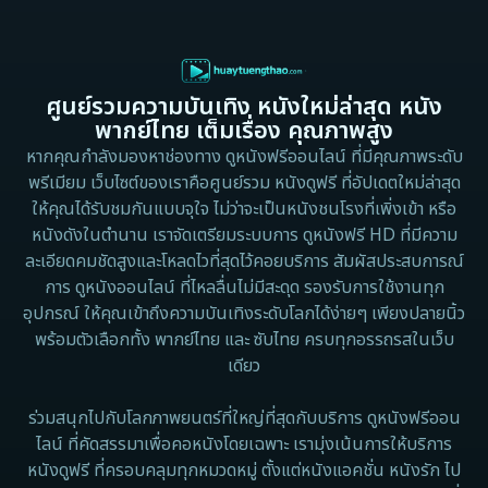
Culture
1995
1991
Dance เต้น
1988
1986
ศูนย์รวมความบันเทิง หนังใหม่ล่าสุด หนัง
Detective สืบสวน
1983
1982
พากย์ไทย เต็มเรื่อง คุณภาพสูง
1973
1971
Disaster
หากคุณกำลังมองหาช่องทาง ดูหนังฟรีออนไลน์ ที่มีคุณภาพระดับ
พรีเมียม เว็บไซต์ของเราคือศูนย์รวม หนังดูฟรี ที่อัปเดตใหม่ล่าสุด
1962
Disney+
ให้คุณได้รับชมกันแบบจุใจ ไม่ว่าจะเป็นหนังชนโรงที่เพิ่งเข้า หรือ
หนังดังในตำนาน เราจัดเตรียมระบบการ ดูหนังฟรี HD ที่มีความ
Documentary สารคดี
ละเอียดคมชัดสูงและโหลดไวที่สุดไว้คอยบริการ สัมผัสประสบการณ์
การ ดูหนังออนไลน์ ที่ไหลลื่นไม่มีสะดุด รองรับการใช้งานทุก
Documentary สารคดี
อุปกรณ์ ให้คุณเข้าถึงความบันเทิงระดับโลกได้ง่ายๆ เพียงปลายนิ้ว
พร้อมตัวเลือกทั้ง พากย์ไทย และ ซับไทย ครบทุกอรรถรสในเว็บ
Drama ดราม่า
เดียว
Drama ดราม่า
ร่วมสนุกไปกับโลกภาพยนตร์ที่ใหญ่ที่สุดกับบริการ ดูหนังฟรีออน
ไลน์ ที่คัดสรรมาเพื่อคอหนังโดยเฉพาะ เรามุ่งเน้นการให้บริการ
Dystopian
หนังดูฟรี ที่ครอบคลุมทุกหมวดหมู่ ตั้งแต่หนังแอคชั่น หนังรัก ไป