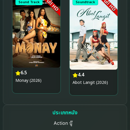
Full HD
Full HD
Sound Track
Soundtrack
6.5
4.4
Monay (2026)
Abot Langit (2026)
ประเภทหนัง
Action บู๊