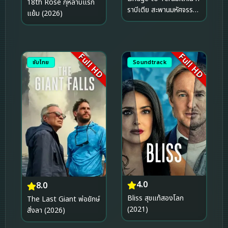
18th Rose กุหลาบแรก
ราบีเตีย สะพานมหัศจรรย์
แย้ม (2026)
(2007)
Full HD
Full HD
ซับไทย
Soundtrack
4.0
8.0
Bliss สุขแท้สองโลก
The Last Giant พ่อยักษ์
(2021)
สั่งลา (2026)