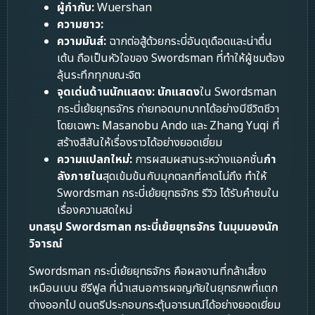
ผู้กำกับ:
Wuershan
ความยาว:
ความมันส์:
ฉากต่อสู้ด้วยกระบี่อันดุเดือดและน่าตื่น
เต้น ถือเป็นหัวใจของ Swordsman ที่ทำให้ผู้ชมต้อง
ลุ้นระทึกทุกขณะจิต
จุดเด่นด้านนักแสดง:
นักแสดง
ใน Swordsman
กระบี่เย้ยยุทธจักร ถ่ายทอดบทบาทได้อย่างมีชีวิตชีวา
โดยเฉพาะ Masanobu Ando และ Zhang Yuqi ที่
สร้างสีสันให้เรื่องราวได้อย่างยอดเยี่ยม
ความแปลกใหม่:
การผสมผสานระหว่างแอคชั่น
กำ
ลังภายใน
สุดเข้มข้นกับมุกตลกที่คาดไม่ถึง ทำให้
Swordsman กระบี่เย้ยยุทธจักร รีวิว ได้รับคำชมใน
เรื่องความสดใหม่
บทสรุป Swordsman กระบี่เย้ยยุทธจักร ในมุมมองนัก
วิจารณ์
Swordsman กระบี่เย้ยยุทธจักร คือผลงานที่กล้าเสี่ยง
เหมือนเบน ซีรีฟูล ที่นำเสนอการผจญภัยในยุทธภพที่แตก
ต่างออกไป ดนตรีประกอบกระตุ้นอารมณ์ได้อย่างยอดเยี่ยม