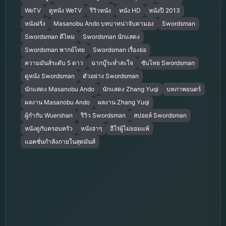
WeTV
ดูหนัง WeTV
รีวิวหนัง
หนัง HD
หนังปี 2013
หนังฝรั่ง
Masanobu Ando บทบาทน่าจับตามอง
Swordsman
Swordsman ดีไหม
Swordsman นักแสดง
Swordsman พากย์ไทย
Swordsman เรื่องย่อ
ความมันส์ระดับ 5 ดาว
ฉากบู๊ระห่ำสะใจ
ซับไทย Swordsman
ดูหนัง Swordsman
ตัวอย่าง Swordsman
นักแสดง Masanobu Ando
นักแสดง Zhang Yuqi
บทภาพยนตร์
ผลงาน Masanobu Ando
ผลงาน Zhang Yuqi
ผู้กำกับ Wuershan
รีวิว Swordsman
สปอยล์ Swordsman
หนังดูกับครอบครัว
หนังฮาๆ
ฮีโร่ผู้ไม่ยอมแพ้
แอคชั่นกำลังภายในสุดมันส์