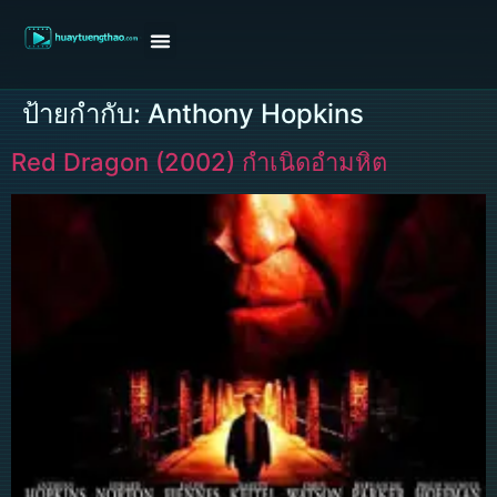
หน้าแรก
ดูหนังฝรั่ง
ดูหนังเกาหลี
ดูหนังจีน
ซีรี่ย์วาย
ติดต่อแอดมิน/ขอหนัง
ป้ายกำกับ:
Anthony Hopkins
Red Dragon (2002) กำเนิดอำมหิต