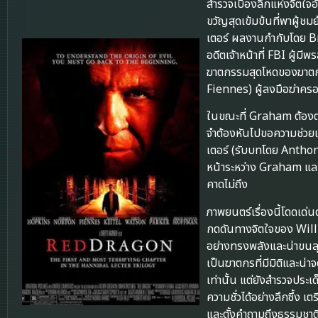
สำรวจเบื้องลึกแห่งจิตใจ
ขวัญสุดเข้มข้นที่พาผู้ชม
เตอร์ ผลงานกำกับโดย Br
อดีตเจ้าหน้าที่ FBI ผู้ม
ฆาตกรรมสุดโหดของฆาตก
Fiennes) ผู้ลงมือฆ่าครอ
ในขณะที่ Graham ต้องต่
จำต้องหันไปขอความช่วยเหลื
เตอร์ (รับบทโดย Anthon
หน้าระหว่าง Graham และ
คาดไม่ถึง
ภาพยนตร์เรื่องนี้โดดเ
กดดันทางจิตใจของ Will 
อย่างทรงพลังและน่าขนลุ
เป็นฆาตกรที่มีมิติและน่า
เท่านั้น แต่ยังสำรวจประ
ความชั่วได้อย่างลึกซึ้ง 
และตั้งคำถามถึงธรรมชาติ