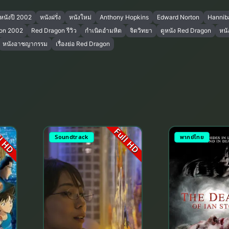
หนังปี 2002
หนังฝรั่ง
หนังใหม่
Anthony Hopkins
Edward Norton
Hanniba
on 2002
Red Dragon รีวิว
กำเนิดอำมหิต
จิตวิทยา
ดูหนัง Red Dragon
หนั
หนังอาชญากรรม
เรื่องย่อ Red Dragon
l HD
Full HD
Soundtrack
พากย์ไทย