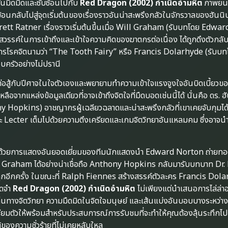
อันมืดมิดและซับซ้อนไปกับ
Red Dragon (2002) กำเนิดอำมหิต
ภาพยนต
ย้อนกลับไปสู่จุดเริ่มต้นของเรื่องราวอันน่าสะพรึงกลัวในจักรวาลของฮันนิ
ett Ratner เรื่องราวเริ่มต้นขึ้นเมื่อ Will Graham (รับบทโดย Edwa
ีพรสวรรค์ในการเข้าถึงและเข้าใจความคิดของฆาตกรต่อเนื่อง ได้ถูกดึงตัวกลับ
รโรคจิตนามว่า “The Tooth Fairy” หรือ Francis Dolarhyde (รับบ
บครัวอย่างไม่ปรานี
อสู้กับปีศาจในใจตัวเองและพยายามทำความเข้าใจแรงจูงใจอันบิดเบี้ยวข
อจากแหล่งข้อมูลเดียวที่อาจเข้าถึงจิตใจที่มืดบอดเช่นนี้ได้ นั่นคือ ดร. ฮ
y Hopkins) อาชญากรผู้เฉลียวฉลาดและน่าสะพรึงกลัวที่เขาเคยจับกุมได
 Lecter เต็มไปด้วยความตึงเครียดและเกมจิตวิทยาอันแหลมคม ซึ่งอาจนำไ
ด่นด้วยการแสดงอันยอดเยี่ยมของทีมนักแสดงนำ Edward Norton ถ่ายท
Graham ได้อย่างน่าเชื่อถือ Anthony Hopkins กลับมารับบทบาท Dr. L
กอีกครั้ง ในขณะที่ Ralph Fiennes สร้างสรรค์ตัวละคร Francis Dola
จดจำ
Red Dragon (2002) กำเนิดอำมหิต
ไม่เพียงแต่นำเสนอการไล่ล่
เด็นทางจิตวิทยา ความมืดมิดในจิตใจมนุษย์ และเส้นแบ่งอันบอบบางระหว่า
เตรียมตัวให้พร้อมสำหรับประสบการณ์การรับชมที่จะทำให้คุณต้องลุ้นระทึกไป
ของความชั่วร้ายที่ไม่เคยหลับใหล