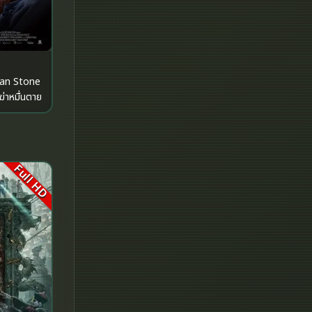
Fantasy จินตนาการ
Fantasy แฟนตาซี
Fiction
Ian Stone
ฆ่าหมื่นตาย
Film
Gothic
Full HD
Grief
HBO GO
HBO Max
Healing
Heist