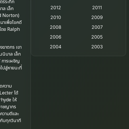
ร์ระทึก
2012
2011
บาล เล็ก
Comedy ตลก
rd Norton)
2010
2009
มาเพื่อไขคดี
Coming-of-age ชีวิตวัยรุ่น
2008
2007
ทโดย Ralph
2006
Crime อาชญากรรม
2005
2004
2003
องฆาตกร เขา
Crime อาชญากรรม
ันนิบาล เล็ก
2002
2000
้ การเผชิญ
Cult Film
1999
1998
ปสู่หายนะที่
1997
1996
Culture
อดความ
1995
1991
Dance เต้น
ecter ได้
1988
1986
rhyde ให้
Detective สืบสวน
1983
1982
าอาชญากร
งความดีและ
1973
1971
Disaster
กับทุกวินาที
1962