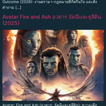
Outcome (2026): งานดรามา-กฎหมายที่กัดกินใจ และตั้ง
คำถาม […]
Avatar Fire and Ash อวตาร อัคนีและธุลีดิน
(2025)
Avatar: Fire and Ash (อวตาร: อัคนีและธุลีดิน): ความเดือ