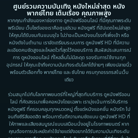
ศูนย์รวมความบันเทิง หนังใหม่ล่าสุด หนัง
พากย์ไทย เต็มเรื่อง คุณภาพสูง
หากคุณกำลังมองหาช่องทาง ดูหนังฟรีออนไลน์ ที่มีคุณภาพระดับ
พรีเมียม เว็บไซต์ของเราคือศูนย์รวม หนังดูฟรี ที่อัปเดตใหม่ล่าสุด
ให้คุณได้รับชมกันแบบจุใจ ไม่ว่าจะเป็นหนังชนโรงที่เพิ่งเข้า หรือ
หนังดังในตำนาน เราจัดเตรียมระบบการ ดูหนังฟรี HD ที่มีความ
ละเอียดคมชัดสูงและโหลดไวที่สุดไว้คอยบริการ สัมผัสประสบการณ์
การ ดูหนังออนไลน์ ที่ไหลลื่นไม่มีสะดุด รองรับการใช้งานทุก
อุปกรณ์ ให้คุณเข้าถึงความบันเทิงระดับโลกได้ง่ายๆ เพียงปลายนิ้ว
พร้อมตัวเลือกทั้ง พากย์ไทย และ ซับไทย ครบทุกอรรถรสในเว็บ
เดียว
ร่วมสนุกไปกับโลกภาพยนตร์ที่ใหญ่ที่สุดกับบริการ ดูหนังฟรีออน
ไลน์ ที่คัดสรรมาเพื่อคอหนังโดยเฉพาะ เรามุ่งเน้นการให้บริการ
หนังดูฟรี ที่ครอบคลุมทุกหมวดหมู่ ตั้งแต่หนังแอคชั่น หนังรัก ไป
จนถึงซีรีส์ยอดฮิต พร้อมการันตีความคมชัดแบบ ดูหนังฟรี HD ที่
ให้ภาพและเสียงสมบูรณ์แบบเสมือนนั่งอยู่ในโรงภาพยนตร์ หาก
คุณต้องการประหยัดค่าใช้จ่ายแต่ยังอยากได้รับความบันเทิงระดับ