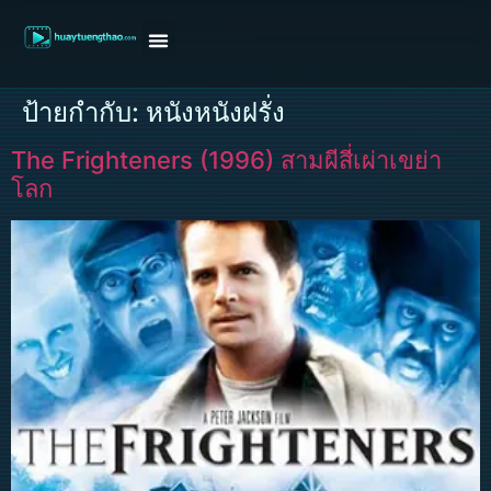
หน้าแรก
ดูหนังฝรั่ง
ดูหนังเกาหลี
ดูหนังจีน
ซีรี่ย์วาย
ติดต่อแอดมิน/ขอหนัง
ป้ายกำกับ:
หนังหนังฝรั่ง
The Frighteners (1996) สามผีสี่เผ่าเขย่า
โลก