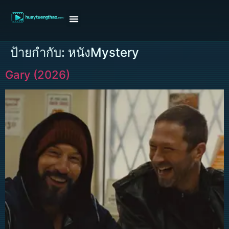
หน้าแรก
ดูหนังฝรั่ง
ดูหนังเกาหลี
ดูหนังจีน
ซีรี่ย์วาย
ติดต่อแอดมิน/ขอหนัง
ป้ายกำกับ:
หนังMystery
Gary (2026)