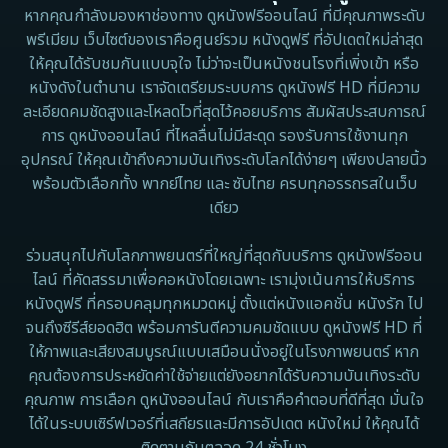
หากคุณกำลังมองหาช่องทาง ดูหนังฟรีออนไลน์ ที่มีคุณภาพระดับ
พรีเมียม เว็บไซต์ของเราคือศูนย์รวม หนังดูฟรี ที่อัปเดตใหม่ล่าสุด
ให้คุณได้รับชมกันแบบจุใจ ไม่ว่าจะเป็นหนังชนโรงที่เพิ่งเข้า หรือ
หนังดังในตำนาน เราจัดเตรียมระบบการ ดูหนังฟรี HD ที่มีความ
ละเอียดคมชัดสูงและโหลดไวที่สุดไว้คอยบริการ สัมผัสประสบการณ์
การ ดูหนังออนไลน์ ที่ไหลลื่นไม่มีสะดุด รองรับการใช้งานทุก
อุปกรณ์ ให้คุณเข้าถึงความบันเทิงระดับโลกได้ง่ายๆ เพียงปลายนิ้ว
พร้อมตัวเลือกทั้ง พากย์ไทย และ ซับไทย ครบทุกอรรถรสในเว็บ
เดียว
ร่วมสนุกไปกับโลกภาพยนตร์ที่ใหญ่ที่สุดกับบริการ ดูหนังฟรีออน
ไลน์ ที่คัดสรรมาเพื่อคอหนังโดยเฉพาะ เรามุ่งเน้นการให้บริการ
หนังดูฟรี ที่ครอบคลุมทุกหมวดหมู่ ตั้งแต่หนังแอคชั่น หนังรัก ไป
จนถึงซีรีส์ยอดฮิต พร้อมการันตีความคมชัดแบบ ดูหนังฟรี HD ที่
ให้ภาพและเสียงสมบูรณ์แบบเสมือนนั่งอยู่ในโรงภาพยนตร์ หาก
คุณต้องการประหยัดค่าใช้จ่ายแต่ยังอยากได้รับความบันเทิงระดับ
คุณภาพ การเลือก ดูหนังออนไลน์ กับเราคือคำตอบที่ดีที่สุด มั่นใจ
ได้ในระบบเซิร์ฟเวอร์ที่เสถียรและมีการอัปเดต หนังใหม่ ให้คุณได้
ติดตามกันตลอด 24 ชั่วโมง