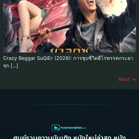
Crazy Beggar SuQiEr (2026): การชุบชีวิตฮีโร่พรรคกระยา
จก […]
Next
→
ศูนย์รวมความบันเทิง หนังใหม่ล่าสุด หนัง