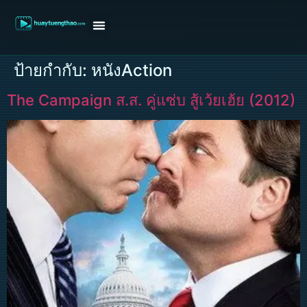
หน้าแรก
ดูหนังฝรั่ง
ดูหนังเกาหลี
ดูหนังจีน
ซีรี่ย์วาย
ติดต่อแอดมิน/ขอหนัง
ป้ายกำกับ:
หนังAction
The Campaign ส.ส. คู่แซ่บ สู้เว้ยเฮ้ย (2012)