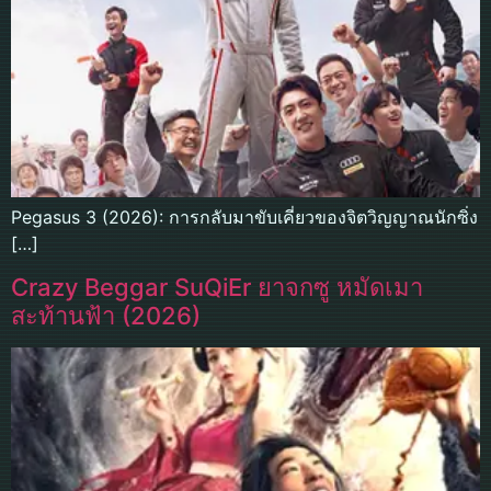
Pegasus 3 (2026): การกลับมาขับเคี่ยวของจิตวิญญาณนักซิ่ง
[…]
Crazy Beggar SuQiEr ยาจกซู หมัดเมา
สะท้านฟ้า (2026)