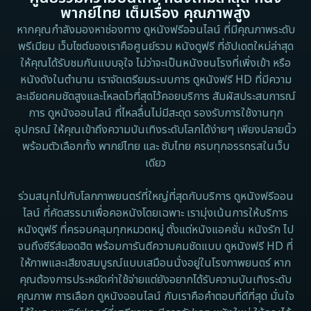
พากย์ไทย เต็มเรื่อง คุณภาพสูง
หากคุณกำลังมองหาช่องทาง ดูหนังฟรีออนไลน์ ที่มีคุณภาพระดับ
พรีเมียม เว็บไซต์ของเราคือศูนย์รวม หนังดูฟรี ที่อัปเดตใหม่ล่าสุด
ให้คุณได้รับชมกันแบบจุใจ ไม่ว่าจะเป็นหนังชนโรงที่เพิ่งเข้า หรือ
หนังดังในตำนาน เราจัดเตรียมระบบการ ดูหนังฟรี HD ที่มีความ
ละเอียดคมชัดสูงและโหลดไวที่สุดไว้คอยบริการ สัมผัสประสบการณ์
การ ดูหนังออนไลน์ ที่ไหลลื่นไม่มีสะดุด รองรับการใช้งานทุก
อุปกรณ์ ให้คุณเข้าถึงความบันเทิงระดับโลกได้ง่ายๆ เพียงปลายนิ้ว
พร้อมตัวเลือกทั้ง พากย์ไทย และ ซับไทย ครบทุกอรรถรสในเว็บ
เดียว
ร่วมสนุกไปกับโลกภาพยนตร์ที่ใหญ่ที่สุดกับบริการ ดูหนังฟรีออน
ไลน์ ที่คัดสรรมาเพื่อคอหนังโดยเฉพาะ เรามุ่งเน้นการให้บริการ
หนังดูฟรี ที่ครอบคลุมทุกหมวดหมู่ ตั้งแต่หนังแอคชั่น หนังรัก ไป
จนถึงซีรีส์ยอดฮิต พร้อมการันตีความคมชัดแบบ ดูหนังฟรี HD ที่
ให้ภาพและเสียงสมบูรณ์แบบเสมือนนั่งอยู่ในโรงภาพยนตร์ หาก
คุณต้องการประหยัดค่าใช้จ่ายแต่ยังอยากได้รับความบันเทิงระดับ
คุณภาพ การเลือก ดูหนังออนไลน์ กับเราคือคำตอบที่ดีที่สุด มั่นใจ