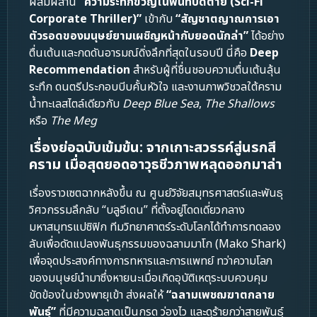
ผสมผสาน
“ความระทึกขวัญในพื้นที่ปิดตาย (Sci-Fi
Corporate Thriller)”
เข้ากับ
“สัญชาตญาณการเอา
ตัวรอดของมนุษย์ยามเผชิญหน้ากับยอดนักล่า”
ได้อย่าง
ตื่นเต้นและกดดันอารมณ์ดิ่งลึกที่สุดในรอบปี นี่คือ
Deep
Recommendation
สำหรับผู้ที่ชื่นชอบความตื่นเต้นลุ้น
ระทึก ดนตรีประกอบบีบคั้นหัวใจ และงานภาพวิชวลใต้คราม
น้ำทะเลสไตล์เดียวกับ
Deep Blue Sea
,
The Shallows
หรือ
The Meg
เรื่องย่อฉบับเข้มข้น: จากเกาะสวรรค์สู่นรกสี
คราม เมื่อสุดยอดอาวุธชีวภาพหลุดออกมาล่า
เรื่องราวเซตฉากหลังขึ้น ณ ศูนย์วิจัยสมุทรศาสตร์และพันธุ
วิศวกรรมลึกลับ “บลูอีเดน” ที่ตั้งอยู่โดดเดี่ยวกลาง
มหาสมุทรแปซิฟิก ทีมวิทยาศาตร์ระดับโลกได้ทำการทดลอง
ลับเพื่อดัดแปลงพันธุกรรมของฉลามมาโก (Mako Shark)
เพื่อจุดประสงค์ทางการทหารและการแพทย์ ทว่าความโลภ
ของมนุษย์นำมาซึ่งหายนะเมื่อเกิดอุบัติเหตุระบบควบคุม
ขัดข้องในช่วงพายุเข้า ส่งผลให้
“ฉลามเพชฌฆาตกลาย
พันธุ์”
ที่มีความฉลาดเป็นกรด ว่องไว และดุร้ายกว่าสายพันธุ์