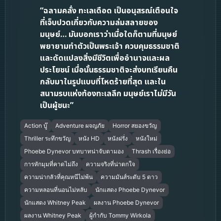
“ฉลามคลั่ง ทะเลเดือด เป็นอนุสรณ์เตือนใจ
ที่เจ็บปวดเกี่ยวกับความล่มสลายของ
มนุษย์… มันบอกเราว่าเมื่อใดก็ตามที่มนุษย์
พยายามทำตัวเป็นพระเจ้า ควบคุมธรรมชาติ
และดัดแปลงสิ่งมีชีวิตเพื่ออำนาจและผล
ประโยชน์ เมื่อนั้นธรรมชาติจะส่งบทเรียนคืน
กลับมาในรูปแบบที่โหดร้ายที่สุด และใน
สนามรบแห่งท้องทะเลลึก มนุษย์เราไม่มีวัน
เป็นผู้ชนะ”
Action บู๊
Adventure ผจญภัย
Horror สยองขวัญ
Thriller ระทึกขวัญ
หนัง HD
หนังฝรั่ง
หนังใหม่
Phoebe Dynevor บทบาทน่าจับตามอง
Thrash เรื่องย่อ
การหักมุมที่คาดไม่ถึง
ความจริงที่น่าตกใจ
ความน่ากลัวที่คุณหนีไม่พ้น
ความมันส์ระดับ 5 ดาว
ความหลอนที่นอนไม่หลับ
นักแสดง Phoebe Dynevor
นักแสดง Whitney Peak
ผลงาน Phoebe Dynevor
ผลงาน Whitney Peak
ผู้กำกับ Tommy Wirkola