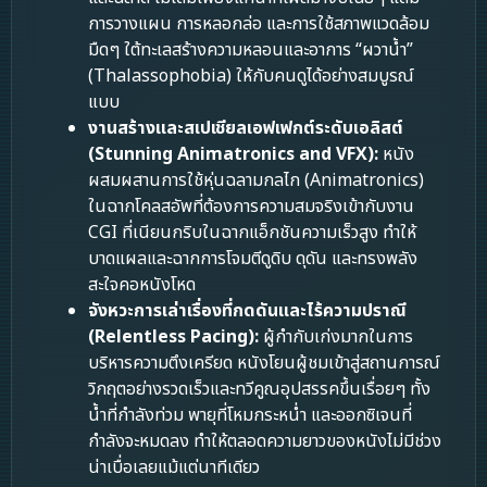
การวางแผน การหลอกล่อ และการใช้สภาพแวดล้อม
มืดๆ ใต้ทะเลสร้างความหลอนและอาการ “ผวาน้ำ”
(Thalassophobia) ให้กับคนดูได้อย่างสมบูรณ์
แบบ
งานสร้างและสเปเชียลเอฟเฟกต์ระดับเอลิสต์
(Stunning Animatronics and VFX):
หนัง
ผสมผสานการใช้หุ่นฉลามกลไก (Animatronics)
ในฉากโคลสอัพที่ต้องการความสมจริงเข้ากับงาน
CGI ที่เนียนกริบในฉากแอ็กชันความเร็วสูง ทำให้
บาดแผลและฉากการโจมตีดูดิบ ดุดัน และทรงพลัง
สะใจคอหนังโหด
จังหวะการเล่าเรื่องที่กดดันและไร้ความปราณี
(Relentless Pacing):
ผู้กำกับเก่งมากในการ
บริหารความตึงเครียด หนังโยนผู้ชมเข้าสู่สถานการณ์
วิกฤตอย่างรวดเร็วและทวีคูณอุปสรรคขึ้นเรื่อยๆ ทั้ง
น้ำที่กำลังท่วม พายุที่โหมกระหน่ำ และออกซิเจนที่
กำลังจะหมดลง ทำให้ตลอดความยาวของหนังไม่มีช่วง
น่าเบื่อเลยแม้แต่นาทีเดียว