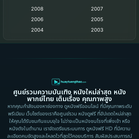
Coming-of-age ชีวิตวัยรุ่น
2008
2007
2006
Crime อาชญากรรม
2005
2004
2003
Crime อาชญากรรม
2002
2000
Cult Film
1999
1998
1997
1996
Culture
1995
1991
Dance เต้น
1988
1986
ศูนย์รวมความบันเทิง หนังใหม่ล่าสุด หนัง
Detective สืบสวน
1983
1982
พากย์ไทย เต็มเรื่อง คุณภาพสูง
1973
1971
Disaster
หากคุณกำลังมองหาช่องทาง ดูหนังฟรีออนไลน์ ที่มีคุณภาพระดับ
พรีเมียม เว็บไซต์ของเราคือศูนย์รวม หนังดูฟรี ที่อัปเดตใหม่ล่าสุด
1962
Disney+
ให้คุณได้รับชมกันแบบจุใจ ไม่ว่าจะเป็นหนังชนโรงที่เพิ่งเข้า หรือ
หนังดังในตำนาน เราจัดเตรียมระบบการ ดูหนังฟรี HD ที่มีความ
Documentary สารคดี
ละเอียดคมชัดสูงและโหลดไวที่สุดไว้คอยบริการ สัมผัสประสบการณ์