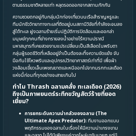
ตามธรรมชาติหลายเท่า หลุดรอดออกจากสถานกักกัน
ความซวยตกอยู่กับกลุ่มนักท่องเที่ยวบนเรือสำราญหรูและ
ทีมนักชีววิทยาทางทะเลที่ติดอยู่บนสถานีวิจัยที่กำลังจะจมลง
สู่ใต้ทะเล ฝูงฉลามร้ายเริ่มปฏิบัติการปิดล้อมและออกล่า
มนุษย์ทุกคนที่ย่างกรายลงน้ำอย่างไร้ความปราณี
มหาสมุทรที่เคยสวยงามแปรเปลี่ยนเป็นสีเลือดในพริบตา
กลุ่มผู้รอดชีวิตที่เหลืออยู่จำเป็นต้องละทิ้งความขัดแย้ง จับ
มือกันใช้ไหวพริบและอุปกรณ์วิทยาศาสตร์เท่าที่มี เพื่อฝ่า
วงล้อมเขี้ยวเล็บเพชฌฆาตและหนีออกไปจากนรกทะเลเดือด
แห่งนี้ก่อนที่ทุกอย่างจะสายเกินไป
ทำไม Thrash ฉลามคลั่ง ทะเลเดือด (2026)
ถึงเป็นภาพยนตร์ระทึกขวัญสัตว์ร้ายที่ยอด
เยี่ยม?
การยกระดับความน่ากลัวของฉลาม (The
Ultimate Apex Predator):
ทีมงานออกแบบ
พฤติกรรมของฉลามในเรื่องให้มีความน่าเกรงขาม
และฉลาด ไม่ได้มีเพียงแค่ฉากโผล่มางับเฉยๆ แต่มี