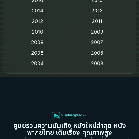
Comedy ตลก
2014
2013
2012
2011
Comedy ตลก
2010
2009
Coming-of-age ชีวิตวัยรุ่น
2008
2007
2006
Crime อาชญากรรม
2005
2004
2003
Crime อาชญากรรม
2002
2000
Cult Film
1999
1998
1997
1996
Culture
1995
1991
Dance เต้น
1988
1986
ศูนย์รวมความบันเทิง หนังใหม่ล่าสุด หนัง
Detective สืบสวน
1983
1982
พากย์ไทย เต็มเรื่อง คุณภาพสูง
1973
1971
Disaster