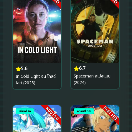
6.7
5.6
Spaceman สเปซแมน
In Cold Light อิน โคลด์
(2024)
ไลต์ (2025)
Full HD
หนังโรง
เสียงโรง
พากย์ไทย