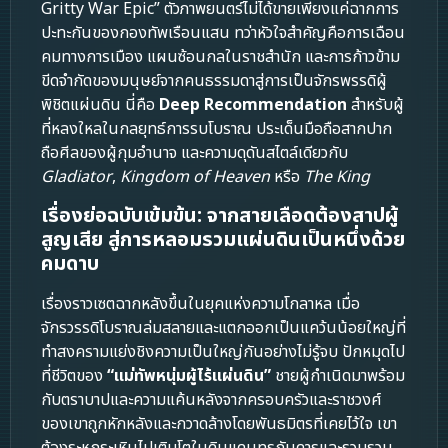
Gritty War Epic” ตัวภาพยนตร์ไม่ได้ขายเพียงแค่ฉากการ
ปะทะกันของกองทัพเรือนแสน ทว่าหัวใจสำคัญคือการเฉือน
คมทางการเมือง แผนซ้อนกลในราชสำนัก และการก้าวข้าม
ขีดจำกัดของมนุษย์จากคนธรรมดาสู่การเป็นจักรพรรดิผู้
พิชิตแผ่นดิน นี่คือ
Deep Recommendation
สำหรับผู้
ที่หลงใหลในกลยุทธ์การรบโบราณ ประเด็นมือถือสากปาก
ถือศีลของผู้กุมอำนาจ และความดุดันสไตล์เดียวกับ
Gladiator
,
Kingdom of Heaven
หรือ
The King
เรื่องย่อฉบับเข้มข้น: จากสายเลือดต้องสาปผู้
สูญเสีย สู่การหลอมรวมแผ่นดินเป็นหนึ่งด้วย
คมดาบ
เรื่องราวเซตฉากหลังขึ้นในยุคแห่งความโกลาหล เมื่อ
จักรวรรดิโบราณล่มสลายและแตกออกเป็นแคว้นน้อยใหญ่ที่
ทำสงครามแย่งชิงความเป็นใหญ่กันอย่างไม่รู้จบ ปักหมุดไป
ที่ชีวิตของ
“แม่ทัพหนุ่มผู้ไร้แผ่นดิน”
ชายผู้กำเนิดมาพร้อม
กับตราบาปและความแค้นหลังจากครอบครัวและราชวงศ์
ของเขาถูกหักหลังและกวาดล้างโดยพันธมิตรที่เคยไว้ใจ เขา
ต้องระหกระเหินไปเติบโตในดินแดนทุรกันดารและรวบรวม