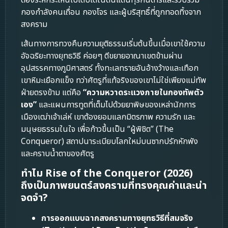
กองกำลังคนเถื่อน กองโจร และผู้บริสุทธิ์ที่ถูกทอดทิ้งจาก
สงคราม
เส้นทางการทวงคืนความยุติธรรมเริ่มต้นขึ้นเมื่อเขาใช้ความ
อัจฉริยะทางยุทธวิธี ค่อยๆ ตีขยายอาณาเขตข้ามผ่าน
อุปสรรคทางภูมิศาสตร์ ทั้งทะเลทรายอันอ้างว้างและเทือก
เขาหิมะเยือกแข็ง ทว่าศัตรูที่แท้จริงของเขาไม่ใช่เพียงแม่ทัพ
ฝ่ายตรงข้าม แต่คือ
“ความหวาดระแวงภายในกองทัพตัว
เอง”
และแผนการทูตที่เต็มไปด้วยยาพิษของเหล่านักการ
เมืองเฒ่าเจ้าเล่ห์ เขาต้องยอมแลกมิตรภาพ ความรัก และ
มนุษยธรรมในใจ เพื่อก้าวขึ้นเป็น “ผู้พิชิต” (The
Conqueror) สถาปนาระเบียบโลกใหม่บนซากปรักหักพัง
และคราบน้ำตาของศัตรู
ทำไม Rise of the Conqueror (2026)
ถึงเป็นภาพยนตร์สงครามที่ทรงคุณค่าและน่า
จดจำ?
การออกแบบฉากสงครามทางยุทธวิธีที่สมจริง