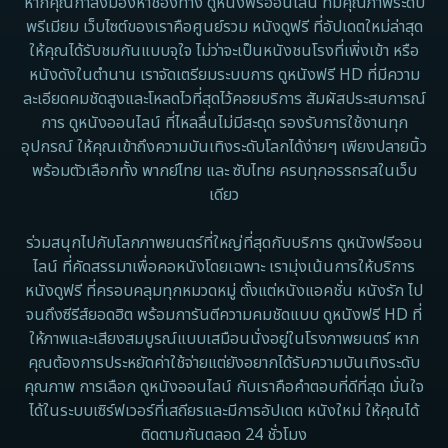
หากคุณกำลังมองหาช่องทาง ดูหนังฟรีออนไลน์ ที่มีคุณภาพระดับ
พรีเมียม เว็บไซต์ของเราคือศูนย์รวม หนังดูฟรี ที่อัปเดตใหม่ล่าสุด
1962
Disney+
ให้คุณได้รับชมกันแบบจุใจ ไม่ว่าจะเป็นหนังชนโรงที่เพิ่งเข้า หรือ
หนังดังในตำนาน เราจัดเตรียมระบบการ ดูหนังฟรี HD ที่มีความ
Documentary สารคดี
ละเอียดคมชัดสูงและโหลดไวที่สุดไว้คอยบริการ สัมผัสประสบการณ์
การ ดูหนังออนไลน์ ที่ไหลลื่นไม่มีสะดุด รองรับการใช้งานทุก
Documentary สารคดี
อุปกรณ์ ให้คุณเข้าถึงความบันเทิงระดับโลกได้ง่ายๆ เพียงปลายนิ้ว
พร้อมตัวเลือกทั้ง พากย์ไทย และ ซับไทย ครบทุกอรรถรสในเว็บ
Drama ดราม่า
เดียว
Drama ดราม่า
ร่วมสนุกไปกับโลกภาพยนตร์ที่ใหญ่ที่สุดกับบริการ ดูหนังฟรีออน
ไลน์ ที่คัดสรรมาเพื่อคอหนังโดยเฉพาะ เรามุ่งเน้นการให้บริการ
Dystopian
หนังดูฟรี ที่ครอบคลุมทุกหมวดหมู่ ตั้งแต่หนังแอคชั่น หนังรัก ไป
จนถึงซีรีส์ยอดฮิต พร้อมการันตีความคมชัดแบบ ดูหนังฟรี HD ที่
Emotional
ให้ภาพและเสียงสมบูรณ์แบบเสมือนนั่งอยู่ในโรงภาพยนตร์ หาก
คุณต้องการประหยัดค่าใช้จ่ายแต่ยังอยากได้รับความบันเทิงระดับ
Erotic
คุณภาพ การเลือก ดูหนังออนไลน์ กับเราคือคำตอบที่ดีที่สุด มั่นใจ
ได้ในระบบเซิร์ฟเวอร์ที่เสถียรและมีการอัปเดต หนังใหม่ ให้คุณได้
Family ครอบครัว
ติดตามกันตลอด 24 ชั่วโมง