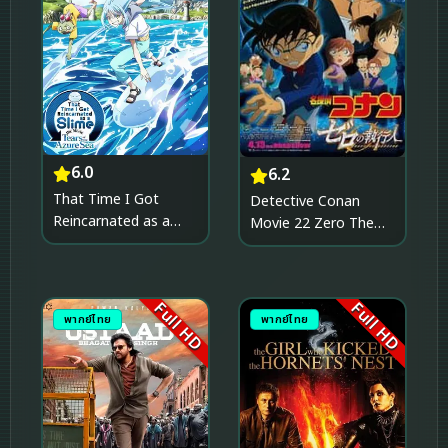
6.0
6.2
That Time I Got
Detective Conan
Reincarnated as a
Movie 22 Zero The
Slime the Movie Tears
Enforcer ยอดนักสืบจิ๋ว
of the Azure Sea เกิด
โคนัน ปฏิบัติการสายลับ
ใหม่ทั้งทีก็เป็นสไลม์ไปซะ
เดอะซีโร่ (2018)
Full HD
Full HD
แล้วเดอะมูฟวี่ ภาคน้ำตา
พากย์ไทย
พากย์ไทย
แห่งห้วงทะเลคราม
(2026)