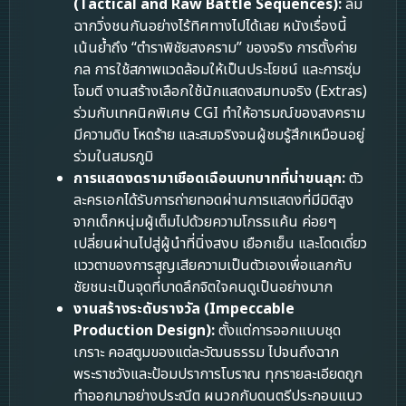
(Tactical and Raw Battle Sequences):
ลืม
ฉากวิ่งชนกันอย่างไร้ทิศทางไปได้เลย หนังเรื่องนี้
เน้นย้ำถึง “ตำราพิชัยสงคราม” ของจริง การตั้งค่าย
กล การใช้สภาพแวดล้อมให้เป็นประโยชน์ และการซุ่ม
โจมตี งานสร้างเลือกใช้นักแสดงสมทบจริง (Extras)
ร่วมกับเทคนิคพิเศษ CGI ทำให้อารมณ์ของสงคราม
มีความดิบ โหดร้าย และสมจริงจนผู้ชมรู้สึกเหมือนอยู่
ร่วมในสมรภูมิ
การแสดงดรามาเชือดเฉือนบทบาทที่น่าขนลุก:
ตัว
ละครเอกได้รับการถ่ายทอดผ่านการแสดงที่มีมิติสูง
จากเด็กหนุ่มผู้เต็มไปด้วยความโกรธแค้น ค่อยๆ
เปลี่ยนผ่านไปสู่ผู้นำที่นิ่งสงบ เยือกเย็น และโดดเดี่ยว
แววตาของการสูญเสียความเป็นตัวเองเพื่อแลกกับ
ชัยชนะเป็นจุดที่บาดลึกจิตใจคนดูเป็นอย่างมาก
งานสร้างระดับรางวัล (Impeccable
Production Design):
ตั้งแต่การออกแบบชุด
เกราะ คอสตูมของแต่ละวัฒนธรรม ไปจนถึงฉาก
พระราชวังและป้อมปราการโบราณ ทุกรายละเอียดถูก
ทำออกมาอย่างประณีต ผนวกกับดนตรีประกอบแนว