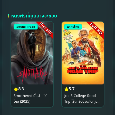
หนังฟรีที่คุณอาจจะชอบ
Full HD
Full HD
Sound Track
พากย์ไทย
5.7
8.3
Joe S College Road
Smothered นี่แม่… ใช่
Trip โร้ดทริปป่วนกับคุณปู่
ไหม (2025)
โจ (2026)