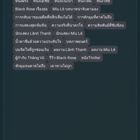
หนังฝรั่ง
หนังเอเชีย
หนังแนะนำ
หนังใหม่
หนังไทย
Black Rose เรื่องย่อ
Miu Lê บทบาทน่าจับตามอง
การกลับมาของอดีตที่หลีกเลี่ยงไม่ได้
การหักมุมที่คาดไม่ถึง
การแสดงสุดเข้มข้น
ความจริงที่น่าตกใจ
ความสัมพันธ์ที่ซับซ้อน
นักแสดง Lãnh Thanh
นักแสดง Miu Lê
น้ำตาซึมด้วยความประทับใจ
บทภาพยนตร์
ปมจิตใจที่ถูกซ่อนเร้น
ผลงาน Lãnh Thanh
ผลงาน Miu Lê
ผู้กำกับ Thắng Vũ
รีวิว Black Rose
หนังThriller
หักมุมจนคาดไม่ถึง
เดาทางไม่ถูก