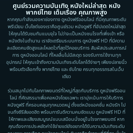
ศูนย์รวมความบันเทิง หนังใหม่ล่าสุด หนัง
Detective สืบสวน
1983
1982
พากย์ไทย เต็มเรื่อง คุณภาพสูง
1973
1971
Disaster
หากคุณกำลังมองหาช่องทาง ดูหนังฟรีออนไลน์ ที่มีคุณภาพระดับ
พรีเมียม เว็บไซต์ของเราคือศูนย์รวม หนังดูฟรี ที่อัปเดตใหม่ล่าสุด
1962
Disney+
ให้คุณได้รับชมกันแบบจุใจ ไม่ว่าจะเป็นหนังชนโรงที่เพิ่งเข้า หรือ
หนังดังในตำนาน เราจัดเตรียมระบบการ ดูหนังฟรี HD ที่มีความ
Documentary สารคดี
ละเอียดคมชัดสูงและโหลดไวที่สุดไว้คอยบริการ สัมผัสประสบการณ์
การ ดูหนังออนไลน์ ที่ไหลลื่นไม่มีสะดุด รองรับการใช้งานทุก
Documentary สารคดี
อุปกรณ์ ให้คุณเข้าถึงความบันเทิงระดับโลกได้ง่ายๆ เพียงปลายนิ้ว
พร้อมตัวเลือกทั้ง พากย์ไทย และ ซับไทย ครบทุกอรรถรสในเว็บ
Drama ดราม่า
เดียว
Drama ดราม่า
ร่วมสนุกไปกับโลกภาพยนตร์ที่ใหญ่ที่สุดกับบริการ ดูหนังฟรีออน
ไลน์ ที่คัดสรรมาเพื่อคอหนังโดยเฉพาะ เรามุ่งเน้นการให้บริการ
Dystopian
หนังดูฟรี ที่ครอบคลุมทุกหมวดหมู่ ตั้งแต่หนังแอคชั่น หนังรัก ไป
จนถึงซีรีส์ยอดฮิต พร้อมการันตีความคมชัดแบบ ดูหนังฟรี HD ที่
Emotional
ให้ภาพและเสียงสมบูรณ์แบบเสมือนนั่งอยู่ในโรงภาพยนตร์ หาก
คุณต้องการประหยัดค่าใช้จ่ายแต่ยังอยากได้รับความบันเทิงระดับ
Erotic