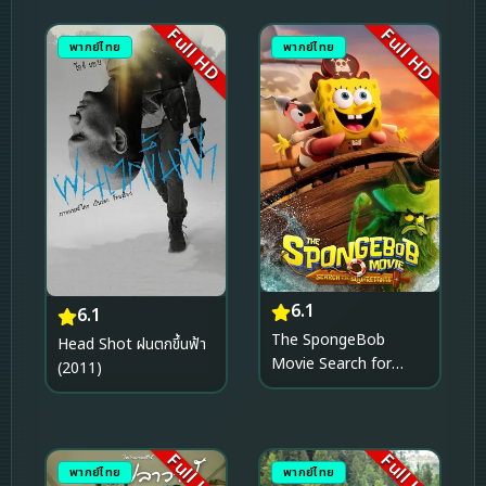
Full HD
Full HD
พากย์ไทย
พากย์ไทย
6.1
6.1
The SpongeBob
Head Shot ฝนตกขึ้นฟ้า
Movie Search for
(2011)
SquarePants เดอะ สพัน
จ์บ็อบ มูฟวี่ ภารกิจตามหาส
พันจ์บ็อบ (2025)
Full HD
Full HD
พากย์ไทย
พากย์ไทย