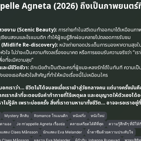
pelle Agneta (2026) ถึงเป็นภาพยนตร์ที
สวยงาม (Scenic Beauty):
การถ่ายทำในสวีเดนทำออกมาได้เหมือนภาพ
่ดูเงียบสงบและโรแมนติก ทำให้ผู้ชมรู้สึกผ่อนคลายไปตลอดการรับชม
วัย (Midlife Re-discovery):
หนังถ่ายทอดประเด็นการมองหาความสุขใ
งหัวใจ ไม่ว่าจะเป็นความกังวลเรื่องอนาคต หรือการยอมรับความจริงว่า “เรา
่อที่จะมีความสุข”
ละมีชีวิตชีวา:
อักเนียต้าเป็นตัวละครที่ผู้ชมจะหลงรักได้ในทันที ความเป็น
ของเธอคือหัวใจสำคัญที่ทำให้หนังเรื่องนี้ไม่เหมือนใคร
า บอกเราว่า… ชีวิตไม่ได้จบลงเมื่อเราเข้าสู่วัยกลางคน แต่บางครั้งมันคื
ง หากเรากล้าที่จะตอบรับคำท้าทายที่ไร้เหตุผล และอนุญาตให้ตัวเองได้
ราไม่รู้จัก เพราะบ่อยครั้ง สิ่งที่เราตามหามาทั้งชีวิต… อาจจะรอเราอยู่ที่
Mystery ลึกลับ
Romance โรแมนติก
หนังฝรั่ง
หนังใหม่
บตามอง
Je m'appelle Agneta เรื่องย่อ
คลายเครียดได้ดีที่สุด
ความรู้สึกดีๆ ที่มีให้
กแสดง Claes Månsson
นักแสดง Eva Melander
น้ำตาซึมด้วยความประทับใจ
น Claes Månsson
ผลงาน Eva Melander
ผู้กำกับ Johanna Runevad
พรหมลิขิต