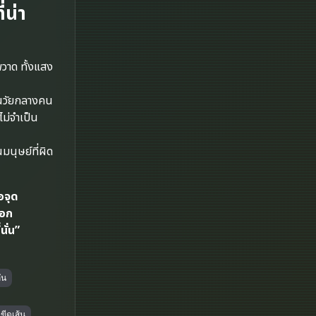
Disney+
่น่า
Documentary สารคดี
วาด ทั้งแสง
Documentary สารคดี
Drama ดราม่า
นวัยกลางคน
ไม่จำเป็น
Drama ดราม่า
มนุษย์ที่ผิด
Dystopian
อจุด
Emotional
ออก
Erotic
นั่น”
Family ครอบครัว
กัน
Fantasy จินตนาการ
ขีดเส้น