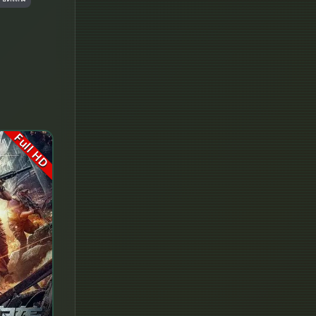
Fantasy จินตนาการ
Fantasy แฟนตาซี
Fiction
Film
Full HD
Gothic
Grief
HBO GO
HBO Max
Healing
Heist