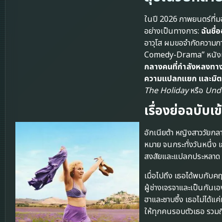
ในปี 2026 ภาพยนตร์ที่ม
อย่างเป็นทางการ:
ฉันชื่
อาวุโส ผมขอจำกัดความภา
Comedy-Drama” หนังเรื่อง
กลางคนที่กำลังหลงทา
ความแปลกแยก และมิตร
The Holiday
หรือ
Unde
เรื่องย่อฉบับเข
อักเนียต้า หญิงสาววัยกลา
หมาย จนกระทั่งวันหนึ่ง 
สงสัยและแปลกประหลาด แต
เมื่อไปถึง เธอได้พบกับคฤ
ผู้ช่างเจรจาและเป็นกันเอ
ฮาและซาบซึ้ง เธอไม่ได้แ
ให้ทุกคนรอบตัวเธอ รวมถึง