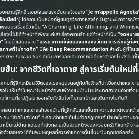
อบความรู้สึกอิ่มเอมใจและแรงบันดาลใจอย่าง
“Je m’appelle Agneta
ออักเนียต้า
) ได้กลายเป็นหนังที่ผู้ชมทุกวัยต่างหลงรัก ในฐานะนักวิจารณ์
พยนตร์เรื่องนี้ว่าเป็น “A Charming, Life-Affirming, and Whimsi
นี้ไม่ได้ทำหน้าที่เพียงแค่เล่าเรื่องความรัก แต่ทำหน้าที่เป็น
“จดหมายร
ง”
โดยนำเสนอผ่าน
“บรรยากาศที่เงียบสงบของสวีเดน การเรียนรู้ที่จะ
ภาพที่ไม่คาดคิด”
นี่คือ
Deep Recommendation
สำหรับผู้ที่ชื่
r the Tuscan Sun
ที่เน้นการออกเดินทางเพื่อค้นหาตัวเองในสถานที่ใ
้มข้น: จากชีวิตที่เฉาตาย สู่การเริ่มต้นใหม่ท
งคนที่รู้สึกเหมือนชีวิตของเธอหมุนวนอยู่กับกิจวัตรที่น่าเบื่อหน่ายและงาน
เธอไปเห็นคำโฆษณาในหนังสือพิมพ์จ้างแม่บ้านในประเทศสวีเดนด้วยเงื่อนไ
่แทนที่จะปฏิเสธ เธอกลับตัดสินใจเก็บกระเป๋าและเดินทางไปทันที
หาสน์เก่าแก่และชายเจ้าของบ้านที่ดูลึกลับและเย็นชา ความแตกต่างระหว่าง 
ง กับ “ชีวิตในสวีเดน” ที่เรียบง่ายแต่เต็มไปด้วยกฎเกณฑ์ นำมาซึ่งความขัด
ค่มาเป็นแม่บ้าน แต่เธอกำลังกลายเป็นส่วนหนึ่งของครอบครัวที่แตกร้าว แล
ตัวเธอเอง ได้ค้นพบเหตุผลที่ควรค่าแก่การตื่นขึ้นมาในทุกเช้าอีกครั้ง