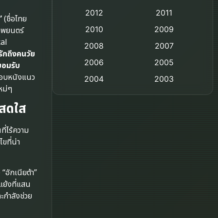
2012
2011
Comedy ตลก
”
(ชื่อไทย
2010
2009
ภาพยนตร์
Coming-of-age ชีวิตวัยรุ่น
cal
2008
2007
ักถึงคนวัย
2006
Crime อาชญากรรม
2005
ยอมรับ
นชอบหนังแนว
2004
2003
Crime อาชญากรรม
หม่ๆ
2002
2000
ี่สดใส
Cult Film
1999
1998
1997
1996
Culture
ที่ไร้ความ
ขที่น่า
1995
1991
Dance เต้น
1988
1986
“อักเนียต้า”
Detective สืบสวน
1983
1982
แย้งที่แสน
1973
1971
ะกำลังช่วย
Disaster
1962