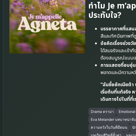
ทำไม Je m’ap
ประทับใจ?
บรรยากาศที่แสน
สีและทัศนียภาพที
ข้อคิดเรื่องช่วง
ได้สมจริงและเข้าถึ
ต้องสมบูรณ์แบบเพื
การแสดงที่อบอุ่นแ
พลาดและมีความหวัง
“ฉันชื่ออักเนียต้
เริ่มต้นที่แท้จริ
เดินทางไปในที่ที่เ
Drama ดราม่า
Emotional
Eva Melander บทบาทน่าจั
ความหวังในวันที่มืดมน
นั
บทเรียนชีวิตที่ล้ำค่า
ผลงา