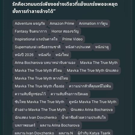
รักคือเวทมนตร์เพียงอย่างเดียวที่แข็งแกร่งพอจะหยุด
ยั้งการทำลายล้างได้”
Adventure ผจญภัย
Amazon Prime
Animation การ์ตูน
Fantasy จินตนาการ
Horror สยองขวัญ
Inspirational แรงบันดาลใจ
Prime Video
Supernatural เหนือธรรมชาติ
หนังต่างประเทศ
หนังน่าดู
หนังปี 2026
หนังฝรั่ง
หนังใหม่
Arina Bocharova บทบาทน่าจับตามอง
Mavka The True Myth
Mavka The True Myth ดีไหม
Mavka The True Myth นักแสดง
Mavka The True Myth พากย์ไทย
Mavka The True Myth เรื่องย่อ
ความน่ากลัวที่คุณหนีไม่พ้น
ความลับที่ถูกซ่อนไว้
ความลับที่รอการเปิดเผย
ซับไทย Mavka The True Myth
ดูหนัง Mavka The True Myth
ตัวอย่าง Mavka The True Myth
นักแสดง Arina Bocharova
นักแสดง Ivan Dovzhenko
น้ำตาซึมด้วยความประทับใจ
บทภาพยนตร์
ผลงาน Arina Bocharova
ผลงาน Ivan Dovzhenko
ผลงาน N
ผู้กำกับ Katya Tsarik