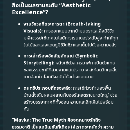
ถึงเป็นผลงานระดับ “Aesthetic
Excellence”?
งานวิชวลที่ตระการตา (Breath-taking
Visuals):
การออกแบบฉากป่ามนตราและสิ่งมีชีวิต
มหัศจรรย์ใช้เทคโนโลยีการเรนเดอร์ระดับสูง ทำให้ทุก
ใบไม้และแสงแดดดูมีชีวิตชีวาและเต็มไปด้วยความขลัง
การเล่าเรื่องเชิงสัญลักษณ์ (Symbolic
Storytelling):
หนังใช้ตัวละครมาฟกาเป็นตัวแทน
ของธรรมชาติที่สวยงามแต่เปราะบาง สะท้อนวิกฤตสิ่ง
แวดล้อมในโลกปัจจุบันได้อย่างแยบคาย
ดนตรีประกอบที่ทรงพลัง:
การใช้ท่วงทำนองพื้น
บ้านดั้งเดิมผสมผสานกับออร์เคสตราขนาดใหญ่ ช่วย
สร้างบรรยากาศที่ทั้งอ่อนหวานและฮึกเหิมไปพร้อม
กัน
“Mavka: The True Myth คือจดหมายรักถึง
ธรรมชาติ เป็นแอนิเมชันที่เตือนให้เราตระหนักว่า ความ