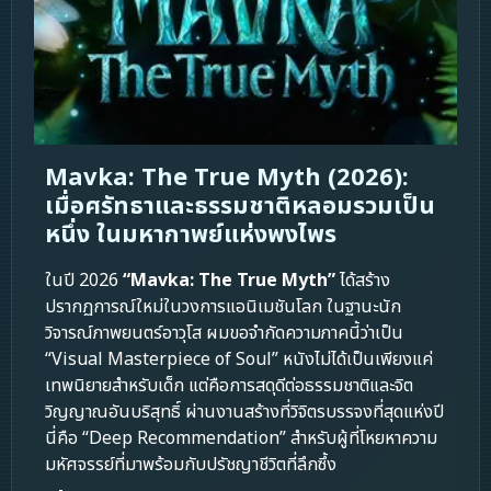
Mavka: The True Myth (2026):
เมื่อศรัทธาและธรรมชาติหลอมรวมเป็น
หนึ่ง ในมหากาพย์แห่งพงไพร
ในปี 2026
“Mavka: The True Myth”
ได้สร้าง
ปรากฏการณ์ใหม่ในวงการแอนิเมชันโลก ในฐานะนัก
วิจารณ์ภาพยนตร์อาวุโส ผมขอจำกัดความภาคนี้ว่าเป็น
“Visual Masterpiece of Soul” หนังไม่ได้เป็นเพียงแค่
เทพนิยายสำหรับเด็ก แต่คือการสดุดีต่อธรรมชาติและจิต
วิญญาณอันบริสุทธิ์ ผ่านงานสร้างที่วิจิตรบรรจงที่สุดแห่งปี
นี่คือ “Deep Recommendation” สำหรับผู้ที่โหยหาความ
มหัศจรรย์ที่มาพร้อมกับปรัชญาชีวิตที่ลึกซึ้ง