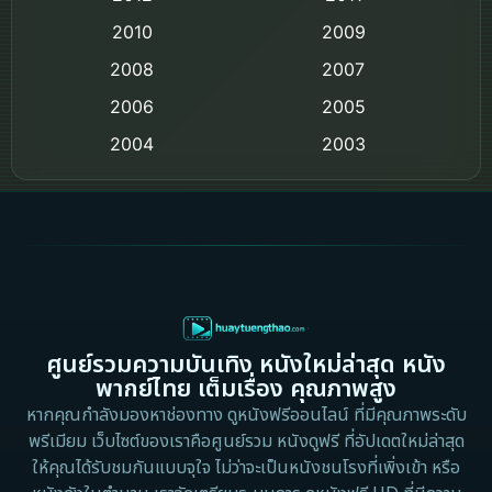
Comedy ตลก
2010
2009
Coming-of-age ชีวิตวัยรุ่น
2008
2007
2006
Crime อาชญากรรม
2005
2004
2003
Crime อาชญากรรม
2002
2000
Cult Film
1999
1998
1997
1996
Culture
1995
1991
Dance เต้น
1988
1986
ศูนย์รวมความบันเทิง หนังใหม่ล่าสุด หนัง
Detective สืบสวน
1983
1982
พากย์ไทย เต็มเรื่อง คุณภาพสูง
1973
1971
Disaster
หากคุณกำลังมองหาช่องทาง ดูหนังฟรีออนไลน์ ที่มีคุณภาพระดับ
พรีเมียม เว็บไซต์ของเราคือศูนย์รวม หนังดูฟรี ที่อัปเดตใหม่ล่าสุด
1962
Disney+
ให้คุณได้รับชมกันแบบจุใจ ไม่ว่าจะเป็นหนังชนโรงที่เพิ่งเข้า หรือ