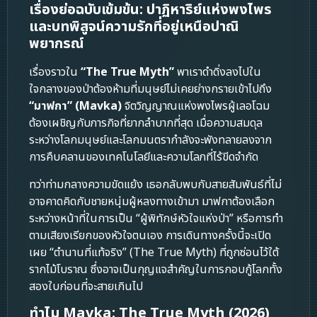
เรื่องย่อฉบับเข้มข้น: ปาฏิหาริย์แห่งพงไพร
และบทพิสูจน์ความรักที่อยู่เหนือปาณิ
พยากรณ์
เรื่องราวใน
“The True Myth”
พาเราดำดิ่งลงไปใน
ใจกลางของป่าต้องห้ามที่มนุษย์ไม่เคยย่างกรายเข้าไปถึง
“มาฟกา” (Mavka)
จิตวิญญาณแห่งพงไพรผู้เลอโฉม
ต้องเผชิญกับภารกิจที่ยากลำบากที่สุด เมื่อความสมดุล
ระหว่างโลกมนุษย์และโลกมนตรากำลังจะพังทลายลงจาก
การคืบคลานของเทคโนโลยีและความโลภที่ไร้ขีดจำกัด
ทว่าท่ามกลางความขัดแย้ง เธอกลับพบกับสายสัมพันธ์ที่ไม่
อาจคาดคิดกับชายหนุ่มผู้หลงทางเข้ามา มาฟกาต้องเลือก
ระหว่างหน้าที่ในการเป็น “ผู้พิทักษ์หัวใจแห่งป่า” หรือการทำ
ตามเสียงเรียกของหัวใจตนเอง การเดินทางครั้งนี้จะเปิด
เผย “ตำนานที่แท้จริง” (The True Myth) ที่ถูกซ่อนไว้ใต้
รากไม้โบราณ ซึ่งอาจเป็นกุญแจสำคัญในการกอบกู้โลกทั้ง
สองใบก่อนที่จะสายเกินไป
ทำไม Mavka: The True Myth (2026)