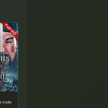
Fantasy จินตนาการ
Fantasy แฟนตาซี
Full HD
Fiction
Film
Gothic
Grief
HBO GO
HBO Max
Healing
ชิง
Heist