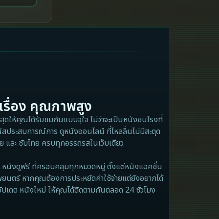
26)
iQIYI
Kids
LGBTQ
Love
เรื่อง คุณภาพสูง
Martial
ุดให้คุณได้รับชมกันแบบจุใจ ไม่ว่าจะเป็นหนังชนโรงที่
ัสประสบการณ์การ ดูหนังออนไลน์ ที่ไหลลื่นไม่มีสะดุด
Martial Arts
ไทย และ ซับไทย ครบทุกอรรถรสในเว็บเดียว
Military
หนังดูฟรี ที่ครอบคลุมทุกหมวดหมู่ ตั้งแต่หนังแอคชั่น
MONOMAX
พยนตร์ หากคุณต้องการประหยัดค่าใช้จ่ายแต่ยังอยากได้
อัปเดต หนังใหม่ ให้คุณได้ติดตามกันตลอด 24 ชั่วโมง
Monster