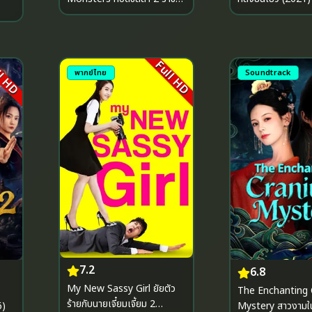
แห่งมอนสเตอร์ (2019)
l HD
Full HD
พากย์ไทย
Soundtrack
7.2
6.8
My New Sassy Girl ยัยตัว
The Enchanting
ร้ายกับนายเจี๋ยมเจี้ยม 2
6)
Mystery สาวงามในบันทึก