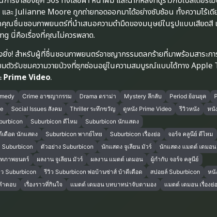
ารจำลองยุค 50s ทั้งเสื้อผ้า หน้าผม และฉากหลังที่ดูราวกับโปสเตอร์โฆ
ะ Julianne Moore ถูกถ่ายทอดออกมาได้อย่างซับซ้อน ทั้งความไร้เดี
. หากคุณชื่นชอบภาพยนตร์ที่นำเสนอความดำมืดของมนุษย์ในรูปแบบเสียดสี 
 นี่คือเรื่องที่คุณไม่ควรพลาด.
างยิ่ง! สำหรับผู้ที่ชื่นชอบภาพยนตร์อาชญากรรมตลกร้ายที่มาพร้อมสาระการ
ียมตัวรับชมความวายป่วงที่ซุกซ่อนอยู่ในความสมบูรณ์แบบได้ทาง Apple
ะ
Prime Video
.
omedy
Crime อาชญากรรม
Drama ดราม่า
Mystery ลึกลับ
Period ย้อนยุค
re
Social Issues สังคม
Thriller ระทึกขวัญ
ดูหนัง Prime Video
รีวิวหนัง
หนั
burbicon
Suburbicon ดีไหม
Suburbicon นักแสดง
ดีเดือด นักแสดง
Suburbicon พากย์ไทย
Suburbicon เรื่องย่อ
จอร์จ คลูนีย์ ดีไหม
ง Suburbicon
ตัวอย่าง Suburbicon
นักแสดง จูเลียน มัวร์
นักแสดง แมตต์ เดมอน
ทภาพยนตร์
ผลงาน จูเลียน มัวร์
ผลงาน แมตต์ เดมอน
ผู้กำกับ จอร์จ คลูนีย์
วิว Suburbicon
รีวิว Suburbicon พ่อบ้านซ่าส์ บ้าดีเดือด
สปอยล์ Suburbicon
หนั
าคำตอบ
เรื่องราวที่กินใจ
แมตต์ เดมอน บทบาทน่าจับตามอง
แมตต์ เดมอน เรื่องย่