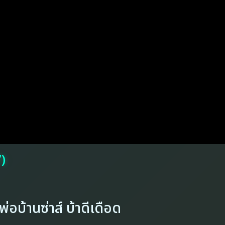
7)
อบ้านซ่าส์ บ้าดีเดือด