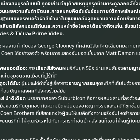
ืองสมบูรณ์แบบปี ถูกเขย่าขวัญด้วยเหตุบุกรุกบ้านตระกูลลอดจ์ที่
วนเผยความลับดำมืดและการสมคบคิดอันซับซ้อนภายใต้ภาพลักษณ์
่นฐานของครอบครัวผิวสีเข้ามาในชุมชนกลับจุดชนวนความขัดแย้งทางเ
เสียดสีสังคมอเมริกันและความหน้าซื่อใจคดได้อย่างถึงแก่น. รับชมได
ies & TV และ Prime Video.
:
ผลงานกำกับของ George Clooney ที่ผสานวิสัยทัศน์เฉียบคมจากบท
ง Coen ได้อย่างลงตัว พร้อมการแสดงอันยอดเยี่ยมจาก Matt Damon แ
.
ษของเรื่อง:
การ
เสียดสีสังคม
อเมริกันยุค 50s ผ่านเลนส์ของ
อาชญา
ดในชุมชนชานเมืองที่ดูไร้ที่ติ.
ูจะได้รับ:
ผู้ชมจะได้ดำดิ่งสู่เรื่องราว
อาชญากรรม
สุดระทึกที่เต็มไปด้วยอ
ะท้อนปัญหา
สังคม
ที่ยังคงร่วมสมัย.
์ บ้าดีเดือด
บรรยากาศของ Suburbicon คือการผสมผสานที่ลงตัวระห
งอเมริกันยุคทอง กับความมืดหม่นของอาชญากรรมและอคติที่ซุกซ่อนอย
 Coen Brothers ที่เสียดแทงใจผู้ชมให้ขบคิดถึงความจริงอันโหดร้ายภาย
ยนตร์ที่ทำให้คุณหัวเราะไปกับการกระทำอันบ้าคลั่ง แต่ก็ชวนให้หดหู่กับค