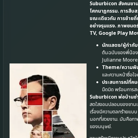
Suburbicon สังคมชานเม
โศกนาฏกรรม. การสืบส
ขณะเดียวกัน การย้ายถิ
อย่างรุนแรง. ภาพยนตร์
TV, Google Play Mov
นักแสดง/ผู้กำกับ
ต้นฉบับของพี่น้อ
Julianne Moore
Theme/ความพิเศ
และความหน้าซื่อใจค
ประสบการณ์ที่คนด
มืดมิด พร้อมการส
Suburbicon พ่อบ้านซ่าส
สดใสจอมปลอมของชานเมือ
เรื่องมีความตลกร้ายแบบ
นอกที่สวยงาม. มันคือภาพ
ของมนุษย์.