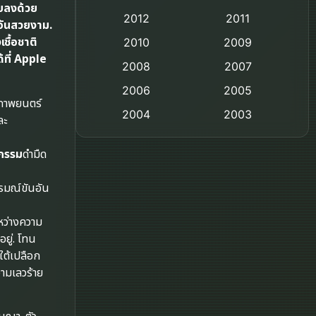
จบลงด้วย
2012
2011
อันสวยงาม.
Comedy ตลก
ชื้อชาติ
2010
2009
Coming-of-age ชีวิตวัยรุ่น
้ที่ Apple
2008
2007
2006
Crime อาชญากรรม
2005
ภาพยนตร์
2004
2003
ละ
Crime อาชญากรรม
2002
2000
กรรม
ดำมืด
Cult Film
1999
1998
1997
1996
ารมณ์ขันอัน
Culture
1995
1991
Dance เต้น
ว่างความ
1988
1986
ู่. โทน
Detective สืบสวน
ใต้เปลือก
1983
1982
วามเลวร้าย
1973
1971
Disaster
1962