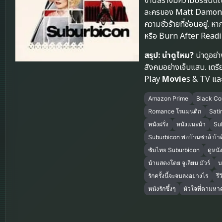
งานสร้างมีความประณีตในก
ละครของ Matt Damon แล
ความชั่วร้ายที่ซ่อนอยู่
หรือ Burn After Reading
สรุป: น่าดูไหม?
น่าดูอย่
สังคมอย่างเจ็บแสบ. เตร
Play
Movie
s & TV แล
Amazon Prime
Black C
Romance โรแมนติก
Sati
หนังฝรั่ง
หนังแนะนำ
Su
Suburbicon พ่อบ้านซ่าส์ บ้า
ซับไทย Suburbicon
ดูหนั
นำแสดงโดย จูเลียน มัวร์
บ
รักครั้งนี้จะจบลงอย่างไร
รี
หนังรักซึ้งๆ
หัวใจที่ตามห