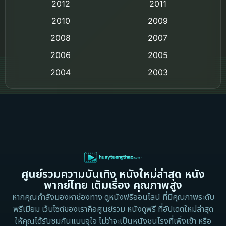
2012
2011
Comedy ตลก
2010
2009
Coming-of-age ชีวิตวัยรุ่น
2008
2007
2006
Crime อาชญากรรม
2005
2004
2003
Crime อาชญากรรม
2002
2000
Cult Film
1999
1998
1997
1996
Culture
1995
1991
Dance เต้น
1988
1986
ศูนย์รวมความบันเทิง หนังใหม่ล่าสุด หนัง
Detective สืบสวน
1983
1982
พากย์ไทย เต็มเรื่อง คุณภาพสูง
1973
1971
Disaster
หากคุณกำลังมองหาช่องทาง ดูหนังฟรีออนไลน์ ที่มีคุณภาพระดับ
พรีเมียม เว็บไซต์ของเราคือศูนย์รวม หนังดูฟรี ที่อัปเดตใหม่ล่าสุด
1962
Disney+
ให้คุณได้รับชมกันแบบจุใจ ไม่ว่าจะเป็นหนังชนโรงที่เพิ่งเข้า หรือ