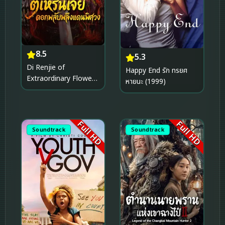
8.5
5.3
Di Renjie of
Happy End รัก ทรยศ
Extraordinary Flowers
หายนะ (1999)
On The Faramita ตี๋เห
รินเจี๋ย ดอกพลับพลึงแดน
พิศวง (2026)
Full HD
Full HD
Soundtrack
Soundtrack