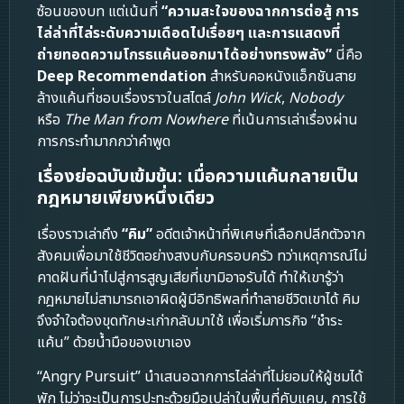
ซ้อนของบท แต่เน้นที่
“ความสะใจของฉากการต่อสู้ การ
ไล่ล่าที่ไล่ระดับความเดือดไปเรื่อยๆ และการแสดงที่
ถ่ายทอดความโกรธแค้นออกมาได้อย่างทรงพลัง”
นี่คือ
Deep Recommendation
สำหรับคอหนังแอ็กชันสาย
ล้างแค้นที่ชอบเรื่องราวในสไตล์
John Wick
,
Nobody
หรือ
The Man from Nowhere
ที่เน้นการเล่าเรื่องผ่าน
การกระทำมากกว่าคำพูด
เรื่องย่อฉบับเข้มข้น: เมื่อความแค้นกลายเป็น
กฎหมายเพียงหนึ่งเดียว
เรื่องราวเล่าถึง
“คิม”
อดีตเจ้าหน้าที่พิเศษที่เลือกปลีกตัวจาก
สังคมเพื่อมาใช้ชีวิตอย่างสงบกับครอบครัว ทว่าเหตุการณ์ไม่
คาดฝันที่นำไปสู่การสูญเสียที่เขามิอาจรับได้ ทำให้เขารู้ว่า
กฎหมายไม่สามารถเอาผิดผู้มีอิทธิพลที่ทำลายชีวิตเขาได้ คิม
จึงจำใจต้องขุดทักษะเก่ากลับมาใช้ เพื่อเริ่มภารกิจ “ชำระ
แค้น” ด้วยน้ำมือของเขาเอง
“Angry Pursuit” นำเสนอฉากการไล่ล่าที่ไม่ยอมให้ผู้ชมได้
พัก ไม่ว่าจะเป็นการปะทะด้วยมือเปล่าในพื้นที่คับแคบ, การใช้