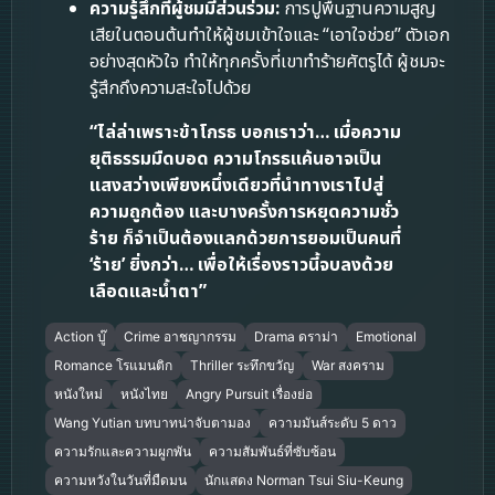
ความรู้สึกที่ผู้ชมมีส่วนร่วม:
การปูพื้นฐานความสูญ
เสียในตอนต้นทำให้ผู้ชมเข้าใจและ “เอาใจช่วย” ตัวเอก
อย่างสุดหัวใจ ทำให้ทุกครั้งที่เขาทำร้ายศัตรูได้ ผู้ชมจะ
รู้สึกถึงความสะใจไปด้วย
“ไล่ล่าเพราะข้าโกรธ บอกเราว่า… เมื่อความ
ยุติธรรมมืดบอด ความโกรธแค้นอาจเป็น
แสงสว่างเพียงหนึ่งเดียวที่นำทางเราไปสู่
ความถูกต้อง และบางครั้งการหยุดความชั่ว
ร้าย ก็จำเป็นต้องแลกด้วยการยอมเป็นคนที่
‘ร้าย’ ยิ่งกว่า… เพื่อให้เรื่องราวนี้จบลงด้วย
เลือดและน้ำตา”
Action บู๊
Crime อาชญากรรม
Drama ดราม่า
Emotional
Romance โรแมนติก
Thriller ระทึกขวัญ
War สงคราม
หนังใหม่
หนังไทย
Angry Pursuit เรื่องย่อ
Wang Yutian บทบาทน่าจับตามอง
ความมันส์ระดับ 5 ดาว
ความรักและความผูกพัน
ความสัมพันธ์ที่ซับซ้อน
ความหวังในวันที่มืดมน
นักแสดง Norman Tsui Siu-Keung