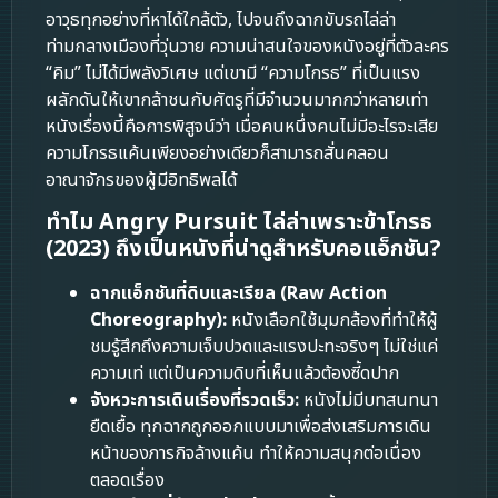
อาวุธทุกอย่างที่หาได้ใกล้ตัว, ไปจนถึงฉากขับรถไล่ล่า
ท่ามกลางเมืองที่วุ่นวาย ความน่าสนใจของหนังอยู่ที่ตัวละคร
“คิม” ไม่ได้มีพลังวิเศษ แต่เขามี “ความโกรธ” ที่เป็นแรง
ผลักดันให้เขากล้าชนกับศัตรูที่มีจำนวนมากกว่าหลายเท่า
หนังเรื่องนี้คือการพิสูจน์ว่า เมื่อคนหนึ่งคนไม่มีอะไรจะเสีย
ความโกรธแค้นเพียงอย่างเดียวก็สามารถสั่นคลอน
อาณาจักรของผู้มีอิทธิพลได้
ทำไม Angry Pursuit ไล่ล่าเพราะข้าโกรธ
(2023) ถึงเป็นหนังที่น่าดูสำหรับคอแอ็กชัน?
ฉากแอ็กชันที่ดิบและเรียล (Raw Action
Choreography):
หนังเลือกใช้มุมกล้องที่ทำให้ผู้
ชมรู้สึกถึงความเจ็บปวดและแรงปะทะจริงๆ ไม่ใช่แค่
ความเท่ แต่เป็นความดิบที่เห็นแล้วต้องซี้ดปาก
จังหวะการเดินเรื่องที่รวดเร็ว:
หนังไม่มีบทสนทนา
ยืดเยื้อ ทุกฉากถูกออกแบบมาเพื่อส่งเสริมการเดิน
หน้าของภารกิจล้างแค้น ทำให้ความสนุกต่อเนื่อง
ตลอดเรื่อง