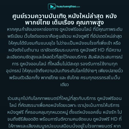
Dance เต้น
1988
1986
ศูนย์รวมความบันเทิง หนังใหม่ล่าสุด หนัง
Detective สืบสวน
1983
1982
พากย์ไทย เต็มเรื่อง คุณภาพสูง
1973
1971
Disaster
หากคุณกำลังมองหาช่องทาง ดูหนังฟรีออนไลน์ ที่มีคุณภาพระดับ
พรีเมียม เว็บไซต์ของเราคือศูนย์รวม หนังดูฟรี ที่อัปเดตใหม่ล่าสุด
1962
Disney+
ให้คุณได้รับชมกันแบบจุใจ ไม่ว่าจะเป็นหนังชนโรงที่เพิ่งเข้า หรือ
หนังดังในตำนาน เราจัดเตรียมระบบการ ดูหนังฟรี HD ที่มีความ
Documentary สารคดี
ละเอียดคมชัดสูงและโหลดไวที่สุดไว้คอยบริการ สัมผัสประสบการณ์
การ ดูหนังออนไลน์ ที่ไหลลื่นไม่มีสะดุด รองรับการใช้งานทุก
Documentary สารคดี
อุปกรณ์ ให้คุณเข้าถึงความบันเทิงระดับโลกได้ง่ายๆ เพียงปลายนิ้ว
พร้อมตัวเลือกทั้ง พากย์ไทย และ ซับไทย ครบทุกอรรถรสในเว็บ
Drama ดราม่า
เดียว
Drama ดราม่า
ร่วมสนุกไปกับโลกภาพยนตร์ที่ใหญ่ที่สุดกับบริการ ดูหนังฟรีออน
ไลน์ ที่คัดสรรมาเพื่อคอหนังโดยเฉพาะ เรามุ่งเน้นการให้บริการ
Dystopian
หนังดูฟรี ที่ครอบคลุมทุกหมวดหมู่ ตั้งแต่หนังแอคชั่น หนังรัก ไป
จนถึงซีรีส์ยอดฮิต พร้อมการันตีความคมชัดแบบ ดูหนังฟรี HD ที่
Emotional
ให้ภาพและเสียงสมบูรณ์แบบเสมือนนั่งอยู่ในโรงภาพยนตร์ หาก