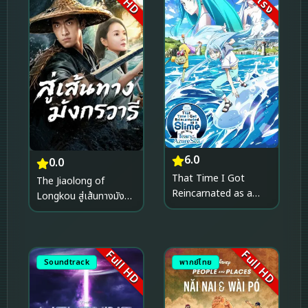
6.0
0.0
That Time I Got
The Jiaolong of
Reincarnated as a
Longkou สู่เส้นทางมังกร
Slime the Movie Tears
วารี (2026)
of the Azure Sea เกิด
ใหม่ทั้งทีก็เป็นสไลม์ไปซะ
แล้วเดอะมูฟวี่ ภาคน้ำตา
Full HD
Full HD
Soundtrack
พากย์ไทย
แห่งห้วงทะเลคราม
(2026)