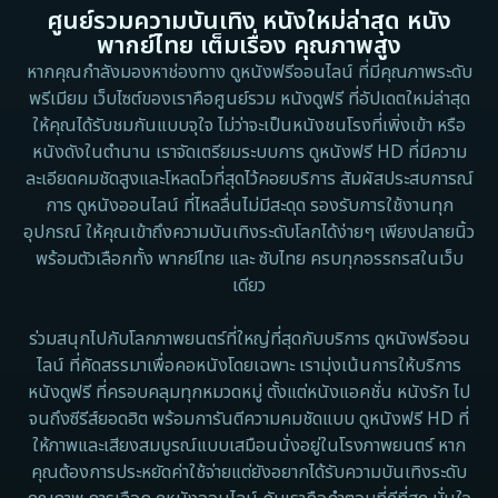
ศูนย์รวมความบันเทิง หนังใหม่ล่าสุด หนัง
Detective สืบสวน
1983
1982
พากย์ไทย เต็มเรื่อง คุณภาพสูง
1973
1971
Disaster
หากคุณกำลังมองหาช่องทาง ดูหนังฟรีออนไลน์ ที่มีคุณภาพระดับ
พรีเมียม เว็บไซต์ของเราคือศูนย์รวม หนังดูฟรี ที่อัปเดตใหม่ล่าสุด
1962
Disney+
ให้คุณได้รับชมกันแบบจุใจ ไม่ว่าจะเป็นหนังชนโรงที่เพิ่งเข้า หรือ
หนังดังในตำนาน เราจัดเตรียมระบบการ ดูหนังฟรี HD ที่มีความ
Documentary สารคดี
ละเอียดคมชัดสูงและโหลดไวที่สุดไว้คอยบริการ สัมผัสประสบการณ์
การ ดูหนังออนไลน์ ที่ไหลลื่นไม่มีสะดุด รองรับการใช้งานทุก
Documentary สารคดี
อุปกรณ์ ให้คุณเข้าถึงความบันเทิงระดับโลกได้ง่ายๆ เพียงปลายนิ้ว
พร้อมตัวเลือกทั้ง พากย์ไทย และ ซับไทย ครบทุกอรรถรสในเว็บ
Drama ดราม่า
เดียว
Drama ดราม่า
ร่วมสนุกไปกับโลกภาพยนตร์ที่ใหญ่ที่สุดกับบริการ ดูหนังฟรีออน
ไลน์ ที่คัดสรรมาเพื่อคอหนังโดยเฉพาะ เรามุ่งเน้นการให้บริการ
Dystopian
หนังดูฟรี ที่ครอบคลุมทุกหมวดหมู่ ตั้งแต่หนังแอคชั่น หนังรัก ไป
จนถึงซีรีส์ยอดฮิต พร้อมการันตีความคมชัดแบบ ดูหนังฟรี HD ที่
Emotional
ให้ภาพและเสียงสมบูรณ์แบบเสมือนนั่งอยู่ในโรงภาพยนตร์ หาก
คุณต้องการประหยัดค่าใช้จ่ายแต่ยังอยากได้รับความบันเทิงระดับ
Erotic