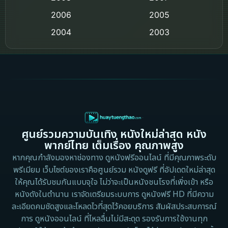
2006
Crime อาชญากรรม
2005
2004
2003
Crime อาชญากรรม
2002
2000
Cult Film
1999
1998
1997
1996
Culture
1995
1991
Dance เต้น
1988
1986
ศูนย์รวมความบันเทิง หนังใหม่ล่าสุด หนัง
Detective สืบสวน
1983
1982
พากย์ไทย เต็มเรื่อง คุณภาพสูง
1973
1971
Disaster
หากคุณกำลังมองหาช่องทาง ดูหนังฟรีออนไลน์ ที่มีคุณภาพระดับ
พรีเมียม เว็บไซต์ของเราคือศูนย์รวม หนังดูฟรี ที่อัปเดตใหม่ล่าสุด
1962
Disney+
ให้คุณได้รับชมกันแบบจุใจ ไม่ว่าจะเป็นหนังชนโรงที่เพิ่งเข้า หรือ
หนังดังในตำนาน เราจัดเตรียมระบบการ ดูหนังฟรี HD ที่มีความ
Documentary สารคดี
ละเอียดคมชัดสูงและโหลดไวที่สุดไว้คอยบริการ สัมผัสประสบการณ์
การ ดูหนังออนไลน์ ที่ไหลลื่นไม่มีสะดุด รองรับการใช้งานทุก
Documentary สารคดี