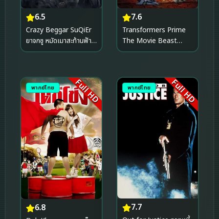
6.5
7.6
Crazy Beggar SuQiEr
Transformers Prime
ยาจกซู หมัดเมาสะท้านฟ้า
The Movie Beast
(2026)
Hunters Predacons
Rising (2013) อภิมหา
สงครามจักรกลล้างเผ่า
Full HD
Full HD
พันธุ์ ฟื้นชีพกองทัพพรีเด
พากย์ไทย
พากย์ไทย
คอนส์
7.7
6.8