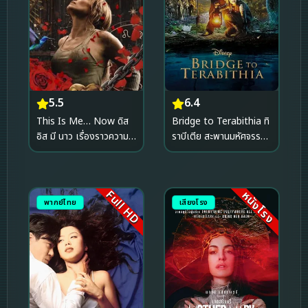
5.5
6.4
This Is Me… Now ดิส
Bridge to Terabithia ทิ
อิส มี นาว เรื่องราวความ
ราบีเตีย สะพานมหัศจรรย์
รัก (2024)
(2007)
Full HD
หนังโรง
พากย์ไทย
เสียงโรง