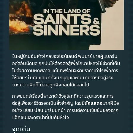
ในหมู่บ้านอันห่างไกลของไอร์แลนด์ ฟินบาร์ ชายผู้แบกรับ
อดีตอันมืดมิด ถูกบีบให้ต้องต่อสู้เพื่อไถ่บาปหลังใช้ชีวิตที่เต็ม
ไปด้วยความผิดพลาด แต่เขาพร้อมจะจ่ายราคาเท่าไรเพื่อการ
ให้อภัย? ในดินแดนที่ทั้งนักบุญและคนบาปต่างมีอยู่จริง
บางความผิดก็ไม่อาจถูกฝังกลบได้ตลอดไป
ภาพยนตร์เรื่องนี้พาเราดำดิ่งสู่โลกที่ความรุนแรงและการ
ต่อสู้เพื่อเอาชีวิตรอดเป็นสิ่งสำคัญ โดยมี
นักแสดง
มากฝีมือ
อย่าง เลียม นีสัน มารับบทนำ การันตีความเข้มข้นของฉาก
แอ็คชั่นและดราม่าที่บีบคั้นหัวใจ
จุดเด่น