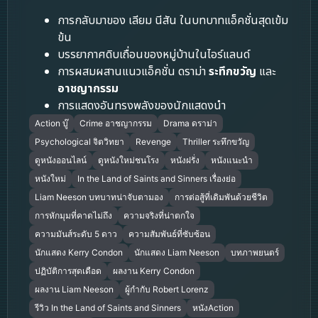
การกลับมาของ เลียม นีสัน ในบทบาทแอ็คชั่นสุดเข้ม
ข้น
บรรยากาศดิบเถื่อนของหมู่บ้านในไอร์แลนด์
การผสมผสานแนวแอ็คชั่น ดราม่า
ระทึกขวัญ
และ
อาชญากรรม
การแสดงอันทรงพลังของนักแสดงนำ
Action บู๊
Crime อาชญากรรม
Drama ดราม่า
Psychological จิตวิทยา
Revenge
Thriller ระทึกขวัญ
ดูหนังออนไลน์
ดูหนังใหม่ชนโรง
หนังฝรั่ง
หนังแนะนำ
หนังใหม่
In the Land of Saints and Sinners เรื่องย่อ
Liam Neeson บทบาทน่าจับตามอง
การต่อสู้ที่เดิมพันด้วยชีวิต
การหักมุมที่คาดไม่ถึง
ความจริงที่น่าตกใจ
ความมันส์ระดับ 5 ดาว
ความสัมพันธ์ที่ซับซ้อน
นักแสดง Kerry Condon
นักแสดง Liam Neeson
บทภาพยนตร์
ปฏิบัติการสุดเดือด
ผลงาน Kerry Condon
ผลงาน Liam Neeson
ผู้กำกับ Robert Lorenz
รีวิว In the Land of Saints and Sinners
หนังAction