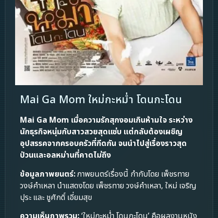
Mai Ga Mom ใหม่กะหม่ำ โดนกะโดน
Mai Ga Mom
เมื่อความรักสุกงอมเกินห้ามใจ ระหว่าง
นักธุรกิจหนุ่มกับสาวสวยสุดแซ่บ แต่กลับต้องเผชิญ
อุปสรรคจากครอบครัวที่กีดกัน จนนำไปสู่เรื่องราวสุด
ป่วนและอลหม่านที่คาดไม่ถึง
ข้อมูลภาพยนตร์:
ภาพยนตร์เรื่องนี้ กำกับโดย เพ็ชรทาย
วงษ์คำเหลา นำแสดงโดย เพ็ชรทาย วงษ์คำเหลา, ใหม่ เจริญ
ปุระ และ ชูศักดิ์ เอี่ยมสุข
ความเห็นภาพรวม:
‘ใหม่กะหม่ำ โดนกะโดน’ คือผลงานหนัง