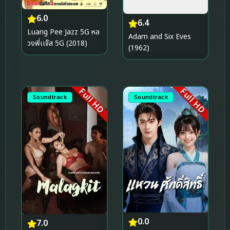
6.0
6.4
Luang Pee Jazz 5G หล
Adam and Six Eves
วงพี่เเจ๊ส 5G (2018)
(1962)
Full HD
Full HD
Soundtrack
Soundtrack
0.0
7.0