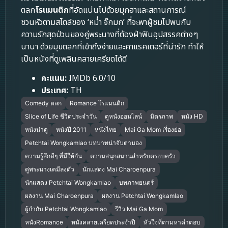
ตลก
โรแมนติก
ที่อัดแน่นไปด้วยมุกฮาและสถานการณ์
ชวนหัวตามสไตล์ของ ‘หม่ำ จ๊กมก’ ที่จะพาผู้ชมไปพบกับ
ความรักสุดป่วนของคู่พระนางที่ต้องฝ่าฟันอุปสรรคต่างๆ
นานา ด้วยมุขตลกที่เข้าถึงง่ายและคาแรคเตอร์ที่น่ารัก ทำให้
เป็นหนังที่ดูเพลินคลายเครียดได้ดี
คะแนน:
IMDb 6.0/10
ประเทศ:
TH
Comedy ตลก
Romance โรแมนติก
Slice of Life ชีวิตประจำวัน
ดูหนังออนไลน์
มิตรภาพ
หนัง HD
หนังน่าดู
หนังปี 2011
หนังไทย
Mai Ga Mom เรื่องย่อ
Petchtai Wongkamlao บทบาทน่าจับตามอง
ความรู้สึกดีๆ ที่มีให้กัน
ความสนุกสนานสำหรับครอบครัว
คู่พระนางเคมีลงตัว
นักแสดง Mai Charoenpura
นักแสดง Petchtai Wongkamlao
บทภาพยนตร์
ผลงาน Mai Charoenpura
ผลงาน Petchtai Wongkamlao
ผู้กำกับ Petchtai Wongkamlao
รีวิว Mai Ga Mom
หนังRomance
หนังคลายเครียดประจำปี
หัวใจที่ตามหาคำตอบ