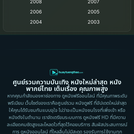
2008
2007
2006
Crime อาชญากรรม
2005
2004
2003
Crime อาชญากรรม
2002
2000
Cult Film
1999
1998
1997
1996
Culture
1995
1991
Dance เต้น
1988
1986
ศูนย์รวมความบันเทิง หนังใหม่ล่าสุด หนัง
Detective สืบสวน
1983
1982
พากย์ไทย เต็มเรื่อง คุณภาพสูง
1973
1971
Disaster
หากคุณกำลังมองหาช่องทาง ดูหนังฟรีออนไลน์ ที่มีคุณภาพระดับ
พรีเมียม เว็บไซต์ของเราคือศูนย์รวม หนังดูฟรี ที่อัปเดตใหม่ล่าสุด
1962
Disney+
ให้คุณได้รับชมกันแบบจุใจ ไม่ว่าจะเป็นหนังชนโรงที่เพิ่งเข้า หรือ
หนังดังในตำนาน เราจัดเตรียมระบบการ ดูหนังฟรี HD ที่มีความ
Documentary สารคดี
ละเอียดคมชัดสูงและโหลดไวที่สุดไว้คอยบริการ สัมผัสประสบการณ์
การ ดูหนังออนไลน์ ที่ไหลลื่นไม่มีสะดุด รองรับการใช้งานทุก