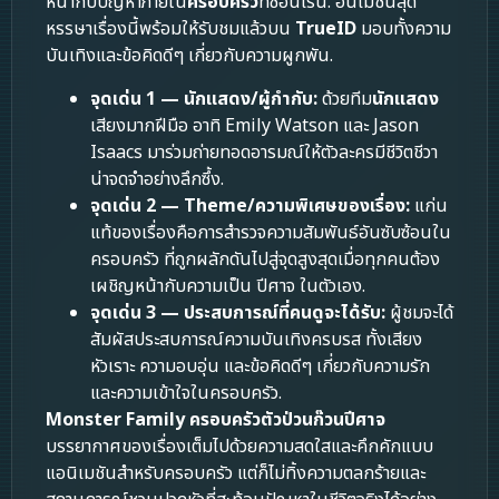
หน้ากับปัญหาภายใน
ครอบครัว
ที่ซ่อนเร้น. อนิเมชันสุด
หรรษาเรื่องนี้พร้อมให้รับชมแล้วบน
TrueID
มอบทั้งความ
บันเทิงและข้อคิดดีๆ เกี่ยวกับความผูกพัน.
จุดเด่น 1 — นักแสดง/ผู้กำกับ:
ด้วยทีม
นักแสดง
เสียงมากฝีมือ อาทิ Emily Watson และ Jason
Isaacs มาร่วมถ่ายทอดอารมณ์ให้ตัวละครมีชีวิตชีวา
น่าจดจำอย่างลึกซึ้ง.
จุดเด่น 2 — Theme/ความพิเศษของเรื่อง:
แก่น
แท้ของเรื่องคือการสำรวจความสัมพันธ์อันซับซ้อนใน
ครอบครัว ที่ถูกผลักดันไปสู่จุดสูงสุดเมื่อทุกคนต้อง
เผชิญหน้ากับความเป็น ปีศาจ ในตัวเอง.
จุดเด่น 3 — ประสบการณ์ที่คนดูจะได้รับ:
ผู้ชมจะได้
สัมผัสประสบการณ์ความบันเทิงครบรส ทั้งเสียง
หัวเราะ ความอบอุ่น และข้อคิดดีๆ เกี่ยวกับความรัก
และความเข้าใจในครอบครัว.
Monster Family ครอบครัวตัวป่วนก๊วนปีศาจ
บรรยากาศของเรื่องเต็มไปด้วยความสดใสและคึกคักแบบ
แอนิเมชันสำหรับครอบครัว แต่ก็ไม่ทิ้งความตลกร้ายและ