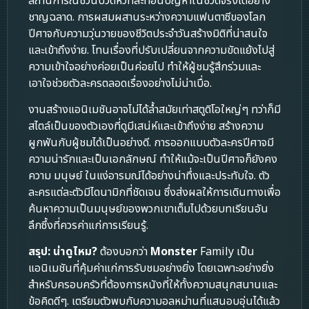
สถานการณ์ชวนปวดหัวที่สะท้อนปัญหาในชีวิตจริงได้อย่าง
ชาญฉลาด. การผสมผสานระหว่างความแฟนตาซีของโลก
ปีศาจกับความวุ่นวายของชีวิตประจำวันสร้างมิติที่น่าสนใจ
และเข้าถึงง่าย. โทนเรื่องที่ปรับเปลี่ยนจากความขัดแย้งไปสู่
ความเข้าใจอย่างค่อยเป็นค่อยไป ทำให้ผู้ชมรู้สึกร่วมและ
เอาใจช่วยตัวละครตลอดเรื่องอย่างไม่น่าเบื่อ.
งานสร้างแอนิเมชันอาจไม่ได้ล้ำสมัยเท่าสตูดิโอใหญ่ๆ ทว่าก็มี
สไตล์เป็นของตัวเองที่ดูมีเสน่ห์และเข้าถึงง่าย สร้างความ
ผูกพันกับผู้ชมได้เป็นอย่างดี. การออกแบบตัวละครปีศาจมี
ความน่ารักและเป็นเอกลักษณ์ ทำให้แม้จะเป็นปีศาจก็ยังคง
ความ มนุษย์ ในแง่อารมณ์ได้อย่างน่าทึ่งและประทับใจ. ตัว
ละครแต่ละตัวมีไดนามิกที่ชัดเจน ซึ่งส่งผลให้การเดินทางเพื่อ
ค้นหาความเป็นมนุษย์ของพวกเขาเต็มไปด้วยบทเรียนอัน
ลึกซึ้งที่ควรค่าแก่การเรียนรู้.
สรุป: น่าดูไหม?
ต้องบอกว่า
Monster
Family เป็น
แอนิเมชันที่คุ้มค่าแก่การรับชมอย่างยิ่ง โดยเฉพาะอย่างยิ่ง
สำหรับครอบครัวที่ต้องการหนังที่ให้ทั้งความสนุกสนานและ
ข้อคิดดีๆ. เตรียมตัวพบกับความอลหม่านที่แสนอบอุ่นได้แล้ว