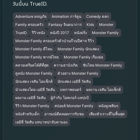
วันนี้บน TrueID.
Adventure ผจญภัย
Animation การ์ตูน
Comedy ตลก
Family ครอบครัว
Fantasy จินตนาการ
Kids
Monster
TrueID
รีวิวหนัง
หนังปี 2017
หนังฝรั่ง
Monster Family
Monster Family ครอบครัวตัวป่วนก๊วนปีศาจ รีวิว
Monster Family ดีไหม
Monster Family นักแสดง
Monster Family พากย์ไทย
Monster Family เรื่องย่อ
คลายเครียดได้ดีที่สุด
ความฮาบังเกิด
ซับไทย Monster Family
ดูหนัง Monster Family
ตัวอย่าง Monster Family
นักแสดง เจสัน ไอแซ็กส์
นักแสดง เอมิลี่ วัตสัน
นำแสดงโดย เอมิลี่ วัตสัน
บทภาพยนตร์
ผลงาน เจสัน ไอแซ็กส์
ผลงาน เอมิลี่ วัตสัน
ผู้กำกับ โฮลเกอร์ แทปเป้
รีวิว Monster Family
สปอยล์ Monster Family
หนังดูเพลินๆ
หนังสำหรับเด็ก
อารมณ์ดีตลอดการรับชม
เสียงหัวเราะที่ไม่สิ้นสุด
เอมิลี่ วัตสัน บทบาทน่าจับตามอง