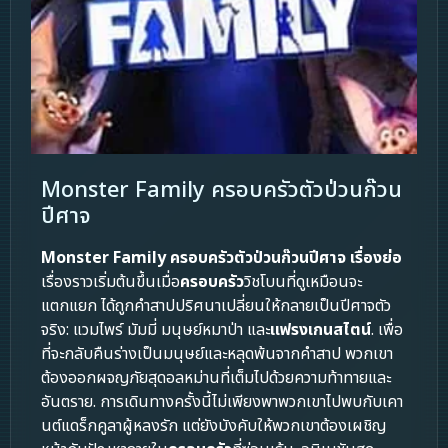
Monster Family ครอบครัวตัวป่วนก๊วน
ปีศาจ
Monster Family ครอบครัวตัวป่วนก๊วนปีศาจ เรื่องย่อ
เรื่องราวเริ่มต้นขึ้นเมื่อ
ครอบครัว
วิชโบนที่ดูเหมือนจะ
แตกแยก ได้ถูกคำสาปปริศนาเปลี่ยนให้กลายเป็นปีศาจตัว
จริง: แวมไพร์ มัมมี่ มนุษย์หมาป่า และ
แฟรงเกนสไตน์
. เพื่อ
ที่จะกลับคืนร่างเป็นมนุษย์และหลุดพ้นจากคำสาป พวกเขา
ต้องออกผจญภัยสุดอลหม่านที่เต็มไปด้วยความท้าทายและ
อันตราย. การเดินทางครั้งนี้ไม่เพียงพาพวกเขาไปพบกับเคา
นต์แดร็กคูลาผู้หลงรัก แต่ยังบังคับให้พวกเขาต้องเผชิญ