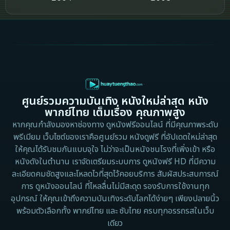
Crime อาชญากรรม
2002
2000
Cult Film
1999
1998
1997
1996
Culture
1995
1991
Dance เต้น
1988
1986
ศูนย์รวมความบันเทิง หนังใหม่ล่าสุด หนัง
Detective สืบสวน
1983
1982
พากย์ไทย เต็มเรื่อง คุณภาพสูง
1973
1971
Disaster
หากคุณกำลังมองหาช่องทาง ดูหนังฟรีออนไลน์ ที่มีคุณภาพระดับ
พรีเมียม เว็บไซต์ของเราคือศูนย์รวม หนังดูฟรี ที่อัปเดตใหม่ล่าสุด
1962
Disney+
ให้คุณได้รับชมกันแบบจุใจ ไม่ว่าจะเป็นหนังชนโรงที่เพิ่งเข้า หรือ
หนังดังในตำนาน เราจัดเตรียมระบบการ ดูหนังฟรี HD ที่มีความ
Documentary สารคดี
ละเอียดคมชัดสูงและโหลดไวที่สุดไว้คอยบริการ สัมผัสประสบการณ์
การ ดูหนังออนไลน์ ที่ไหลลื่นไม่มีสะดุด รองรับการใช้งานทุก
Documentary สารคดี
อุปกรณ์ ให้คุณเข้าถึงความบันเทิงระดับโลกได้ง่ายๆ เพียงปลายนิ้ว
พร้อมตัวเลือกทั้ง พากย์ไทย และ ซับไทย ครบทุกอรรถรสในเว็บ
Drama ดราม่า
เดียว