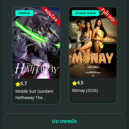
Full HD
หนังโรง
เสียงโรง
Sound Track
6.5
5.7
Monay (2026)
Mobile Suit Gundam
Hathaway The
Sorcery of Nymph
Circe โมบิลสูท กันดั้ม ฮา
ธาเวย์ เดอะ ซอร์เซอรี
ประเภทหนัง
ออฟ นิมฟ์ เซอร์ซี (2026)