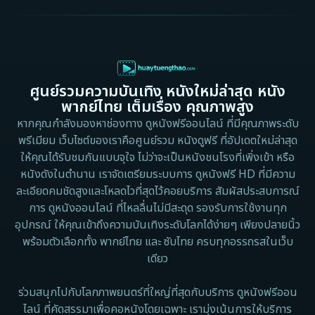
1997
1996
Culture
1995
1991
Dance เต้น
1988
1986
ศูนย์รวมความบันเทิง หนังใหม่ล่าสุด หนัง
Detective สืบสวน
1983
1982
พากย์ไทย เต็มเรื่อง คุณภาพสูง
1973
1971
Disaster
หากคุณกำลังมองหาช่องทาง ดูหนังฟรีออนไลน์ ที่มีคุณภาพระดับ
พรีเมียม เว็บไซต์ของเราคือศูนย์รวม หนังดูฟรี ที่อัปเดตใหม่ล่าสุด
1962
Disney+
ให้คุณได้รับชมกันแบบจุใจ ไม่ว่าจะเป็นหนังชนโรงที่เพิ่งเข้า หรือ
หนังดังในตำนาน เราจัดเตรียมระบบการ ดูหนังฟรี HD ที่มีความ
Documentary สารคดี
ละเอียดคมชัดสูงและโหลดไวที่สุดไว้คอยบริการ สัมผัสประสบการณ์
การ ดูหนังออนไลน์ ที่ไหลลื่นไม่มีสะดุด รองรับการใช้งานทุก
Documentary สารคดี
อุปกรณ์ ให้คุณเข้าถึงความบันเทิงระดับโลกได้ง่ายๆ เพียงปลายนิ้ว
พร้อมตัวเลือกทั้ง พากย์ไทย และ ซับไทย ครบทุกอรรถรสในเว็บ
Drama ดราม่า
เดียว
Drama ดราม่า
ร่วมสนุกไปกับโลกภาพยนตร์ที่ใหญ่ที่สุดกับบริการ ดูหนังฟรีออน
ไลน์ ที่คัดสรรมาเพื่อคอหนังโดยเฉพาะ เรามุ่งเน้นการให้บริการ
Dystopian