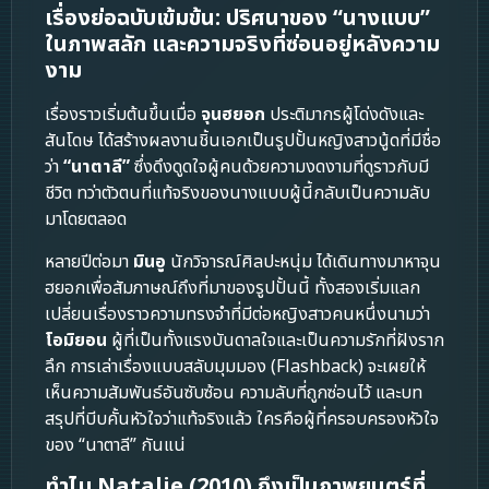
เรื่องย่อฉบับเข้มข้น: ปริศนาของ “นางแบบ”
ในภาพสลัก และความจริงที่ซ่อนอยู่หลังความ
งาม
เรื่องราวเริ่มต้นขึ้นเมื่อ
จุนฮยอก
ประติมากรผู้โด่งดังและ
สันโดษ ได้สร้างผลงานชิ้นเอกเป็นรูปปั้นหญิงสาวนู้ดที่มีชื่อ
ว่า
“นาตาลี”
ซึ่งดึงดูดใจผู้คนด้วยความงดงามที่ดูราวกับมี
ชีวิต ทว่าตัวตนที่แท้จริงของนางแบบผู้นี้กลับเป็นความลับ
มาโดยตลอด
หลายปีต่อมา
มินอู
นักวิจารณ์ศิลปะหนุ่ม ได้เดินทางมาหาจุน
ฮยอกเพื่อสัมภาษณ์ถึงที่มาของรูปปั้นนี้ ทั้งสองเริ่มแลก
เปลี่ยนเรื่องราวความทรงจำที่มีต่อหญิงสาวคนหนึ่งนามว่า
โอมิยอน
ผู้ที่เป็นทั้งแรงบันดาลใจและเป็นความรักที่ฝังราก
ลึก การเล่าเรื่องแบบสลับมุมมอง (Flashback) จะเผยให้
เห็นความสัมพันธ์อันซับซ้อน ความลับที่ถูกซ่อนไว้ และบท
สรุปที่บีบคั้นหัวใจว่าแท้จริงแล้ว ใครคือผู้ที่ครอบครองหัวใจ
ของ “นาตาลี” กันแน่
ทำไม Natalie (2010) ถึงเป็นภาพยนตร์ที่