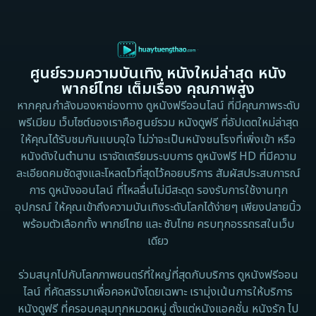
1997
1996
Culture
1995
1991
Dance เต้น
1988
1986
ศูนย์รวมความบันเทิง หนังใหม่ล่าสุด หนัง
Detective สืบสวน
1983
1982
พากย์ไทย เต็มเรื่อง คุณภาพสูง
1973
1971
Disaster
หากคุณกำลังมองหาช่องทาง ดูหนังฟรีออนไลน์ ที่มีคุณภาพระดับ
พรีเมียม เว็บไซต์ของเราคือศูนย์รวม หนังดูฟรี ที่อัปเดตใหม่ล่าสุด
1962
Disney+
ให้คุณได้รับชมกันแบบจุใจ ไม่ว่าจะเป็นหนังชนโรงที่เพิ่งเข้า หรือ
หนังดังในตำนาน เราจัดเตรียมระบบการ ดูหนังฟรี HD ที่มีความ
Documentary สารคดี
ละเอียดคมชัดสูงและโหลดไวที่สุดไว้คอยบริการ สัมผัสประสบการณ์
การ ดูหนังออนไลน์ ที่ไหลลื่นไม่มีสะดุด รองรับการใช้งานทุก
Documentary สารคดี
อุปกรณ์ ให้คุณเข้าถึงความบันเทิงระดับโลกได้ง่ายๆ เพียงปลายนิ้ว
พร้อมตัวเลือกทั้ง พากย์ไทย และ ซับไทย ครบทุกอรรถรสในเว็บ
Drama ดราม่า
เดียว
Drama ดราม่า
ร่วมสนุกไปกับโลกภาพยนตร์ที่ใหญ่ที่สุดกับบริการ ดูหนังฟรีออน
ไลน์ ที่คัดสรรมาเพื่อคอหนังโดยเฉพาะ เรามุ่งเน้นการให้บริการ
Dystopian
หนังดูฟรี ที่ครอบคลุมทุกหมวดหมู่ ตั้งแต่หนังแอคชั่น หนังรัก ไป