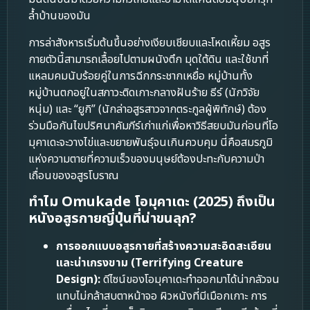
ล้ำบ้านของมัน
การล่าสังหารเริ่มต้นขึ้นอย่างเงียบเชียบและโหดเหี้ยม อสูร
กายตัวนี้สามารถเลื้อยไปตามผนังตึก มุดใต้ดิน และใช้ขาที่
แหลมคมนับร้อยคู่ในการฉีกกระชากเหยื่อ หมู่บ้านทั้ง
หมู่บ้านตกอยู่ในสภาวะติดเกาะกลางฝันร้าย ธีร์ (นักวิจัย
หนุ่ม) และ “ยูกิ” (นักล่าอสูรสาวจากตระกูลผู้พิทักษ์) ต้อง
ร่วมมือกันไขปริศนาคัมภีร์เก่าแก่เพื่อหาวิธีสยบมันก่อนที่โอ
มุคาเดะจะวางไข่และขยายพันธุ์จนเกินควบคุม นี่คือสมรภูมิ
แห่งความตายที่ความเร็วของมนุษย์ต้องปะทะกับความป่า
เถื่อนของอสูรโบราณ
ทำไม Omukade โอมุคาเดะ (2025) ถึงเป็น
หนังอสูรกายญี่ปุ่นที่น่าขนลุก?
การออกแบบอสูรกายที่สร้างความสะอิดสะเอียน
และน่าเกรงขาม (Terrifying Creature
Design):
ดีไซน์ของโอมุคาเดะทำออกมาได้น่ากลัวจน
แทบไม่กล้าสบตาหน้าจอ ผิวหนังที่มีเมือกเกาะ การ