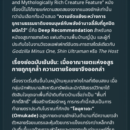
and Mythologically Rich Creature Feature” หนัง
เรื่องนี้ไม่ได้ขายแค่ความสยดสยองจากแมลงยักษ์เท่านั้น
ทว่ามันเลือกที่จะนำเสนอ
“ความขัดแย้งระหว่างการ
รุกรานธรรมชาติของมนุษย์กับพลังอำนาจลี้ลับที่ถูกปิด
ผนึกไว้”
นี่คือ
Deep Recommendation
สำหรับคอ
หนังอสูรกายสายโหด แฟนตำนานพื้นบ้านญี่ปุ่น และผู้ที่
ประทับใจในงานวิชวลเอฟเฟกต์อันตระการตาสไตล์เดียวกับ
Godzilla Minus One
,
Shin Ultraman
หรือ
The Host
เรื่องย่อฉบับเข้มข้น: เมื่ออาณาเขตแห่งอสูร
กายถูกรุกล้ำ ความตายร้อยขาจึงออกล่า
เรื่องราวเริ่มต้นขึ้นในหมู่บ้านหุบเขาห่างไกลที่เงียบสงบ เมื่อ
กลุ่มนักพัฒนาอสังหาริมทรัพย์และนักวิจัยธรณีวิทยาได้
ตัดสินใจขุดเจาะพื้นที่ป่าดิบที่ชาวบ้านเชื่อว่าเป็น “พื้นที่
ศักดิ์สิทธิ์” เพื่อสร้างรีสอร์ทหรู การกระทำนี้กลับเป็นการ
ทำลายตราประทับโบราณที่กักขัง
“โอมุคาเดะ”
(Omukade)
อสูรกายตะขาบยักษ์ในตำนานที่มีความยาวลำ
ตัวหลายร้อยเมตรและหุ้มด้วยเกราะแข็งแกร่งกว่าเหล็กกล้า
มันตื่นขึ้นมาด้วยความหิวโหยและอาฆาตแค้นต่อมนุษย์ที่รุก