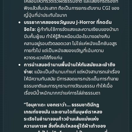
เคลื่อนไหวที่รวดเร็วผิดธรรมชาติ และเสียงกรีดร้องที่
ฟังแล้วสั่นประสาท ถือเป็นการยกระดับงาน CGI ของ
ญี่ปุ่นที่น่าประทับใจมาก
บรรยากาศสยองขวัญแบบ J-Horror ที่กดดัน
จิตใจ:
ผู้กำกับใช้การจัดแสงและความเงียบของป่ามา
บีบคั้นผู้ชม ทำให้รู้สึกเหมือนมีอะไรบางอย่างคืบ
คลานอยู่รอบตัวตลอดเวลา ไม่ใช่แค่หนังแอ็กชันอสูร
กายทั่วไป แต่เป็นหนังสยองขวัญที่เน้นความ
หวาดระแวงได้ถึงแก่น
การนำเสนอตำนานพื้นบ้านให้ทันสมัยและเข้าถึง
ง่าย:
แม้จะเป็นตำนานเก่าแก่ แต่หนังสามารถเล่าเรื่อง
ให้มีความทันสมัย มีการสอดแทรกประเด็นการทำลาย
ธรรมชาติและการรุกรานทางวัฒนธรรม ทำให้เนื้อ
เรื่องมีน้ำหนักมากกว่าแค่การไล่ล่าธรรมดา
“โอมุคาเดะ บอกเราว่า… ธรรมชาติมีกฎ
เกณฑ์ของมัน และยามใดที่มนุษย์เราหลง
ระเริงในอำนาจจนก้าวข้ามเส้นแบ่งแห่ง
ความเคารพ สิ่งที่หลับใหลอยู่ใต้ฝ่าเท้าของ