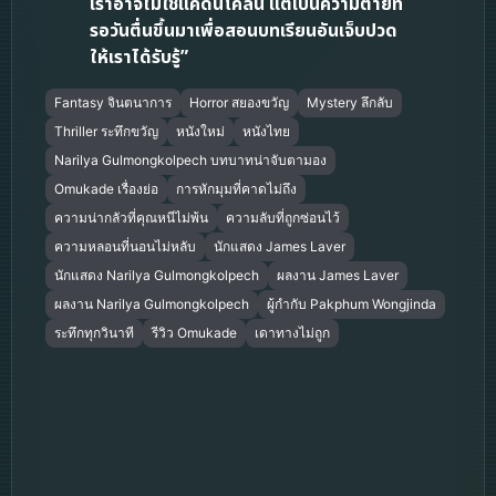
เราอาจไม่ใช่แค่ดินโคลน แต่เป็นความตายที่
รอวันตื่นขึ้นมาเพื่อสอนบทเรียนอันเจ็บปวด
ให้เราได้รับรู้”
Fantasy จินตนาการ
Horror สยองขวัญ
Mystery ลึกลับ
Thriller ระทึกขวัญ
หนังใหม่
หนังไทย
Narilya Gulmongkolpech บทบาทน่าจับตามอง
Omukade เรื่องย่อ
การหักมุมที่คาดไม่ถึง
ความน่ากลัวที่คุณหนีไม่พ้น
ความลับที่ถูกซ่อนไว้
ความหลอนที่นอนไม่หลับ
นักแสดง James Laver
นักแสดง Narilya Gulmongkolpech
ผลงาน James Laver
ผลงาน Narilya Gulmongkolpech
ผู้กำกับ Pakphum Wongjinda
ระทึกทุกวินาที
รีวิว Omukade
เดาทางไม่ถูก