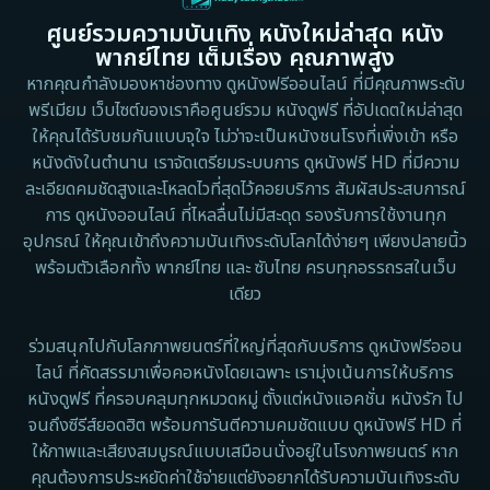
ศูนย์รวมความบันเทิง หนังใหม่ล่าสุด หนัง
Detective สืบสวน
1983
1982
พากย์ไทย เต็มเรื่อง คุณภาพสูง
1973
1971
Disaster
หากคุณกำลังมองหาช่องทาง ดูหนังฟรีออนไลน์ ที่มีคุณภาพระดับ
พรีเมียม เว็บไซต์ของเราคือศูนย์รวม หนังดูฟรี ที่อัปเดตใหม่ล่าสุด
1962
Disney+
ให้คุณได้รับชมกันแบบจุใจ ไม่ว่าจะเป็นหนังชนโรงที่เพิ่งเข้า หรือ
หนังดังในตำนาน เราจัดเตรียมระบบการ ดูหนังฟรี HD ที่มีความ
Documentary สารคดี
ละเอียดคมชัดสูงและโหลดไวที่สุดไว้คอยบริการ สัมผัสประสบการณ์
การ ดูหนังออนไลน์ ที่ไหลลื่นไม่มีสะดุด รองรับการใช้งานทุก
Documentary สารคดี
อุปกรณ์ ให้คุณเข้าถึงความบันเทิงระดับโลกได้ง่ายๆ เพียงปลายนิ้ว
พร้อมตัวเลือกทั้ง พากย์ไทย และ ซับไทย ครบทุกอรรถรสในเว็บ
Drama ดราม่า
เดียว
Drama ดราม่า
ร่วมสนุกไปกับโลกภาพยนตร์ที่ใหญ่ที่สุดกับบริการ ดูหนังฟรีออน
ไลน์ ที่คัดสรรมาเพื่อคอหนังโดยเฉพาะ เรามุ่งเน้นการให้บริการ
Dystopian
หนังดูฟรี ที่ครอบคลุมทุกหมวดหมู่ ตั้งแต่หนังแอคชั่น หนังรัก ไป
จนถึงซีรีส์ยอดฮิต พร้อมการันตีความคมชัดแบบ ดูหนังฟรี HD ที่
Emotional
ให้ภาพและเสียงสมบูรณ์แบบเสมือนนั่งอยู่ในโรงภาพยนตร์ หาก
คุณต้องการประหยัดค่าใช้จ่ายแต่ยังอยากได้รับความบันเทิงระดับ
Erotic