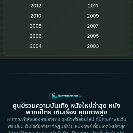
2012
2011
Comedy ตลก
2010
2009
Coming-of-age ชีวิตวัยรุ่น
2008
2007
2006
Crime อาชญากรรม
2005
2004
2003
Crime อาชญากรรม
2002
2000
Cult Film
1999
1998
1997
1996
Culture
1995
1991
Dance เต้น
1988
1986
ศูนย์รวมความบันเทิง หนังใหม่ล่าสุด หนัง
Detective สืบสวน
1983
1982
พากย์ไทย เต็มเรื่อง คุณภาพสูง
1973
1971
Disaster
หากคุณกำลังมองหาช่องทาง ดูหนังฟรีออนไลน์ ที่มีคุณภาพระดับ
พรีเมียม เว็บไซต์ของเราคือศูนย์รวม หนังดูฟรี ที่อัปเดตใหม่ล่าสุด
1962
Disney+