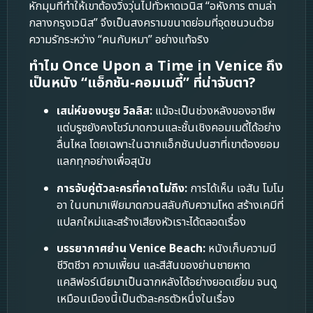
หักมุมที่ทำให้เขาต้องวิ่งวุ่นไปทั่วหาดเวนิส “อหังการ ตามล่า
กลางกรุงเวนิส” จึงเป็นสงครามขนาดย่อมที่จุดชนวนด้วย
ความรักระหว่าง “คนกับหมา” อย่างแท้จริง
ทำไม Once Upon a Time in Venice ถึง
เป็นหนัง “แอ็กชัน-คอมเมดี้” ที่น่าจับตา?
เสน่ห์ของบรูซ วิลลิส:
แม้จะเป็นช่วงหลังของอาชีพ
แต่บรูซยังคงโชว์มาดกวนและชั้นเชิงคอมเมดี้ได้อย่าง
ลื่นไหล โดยเฉพาะในฉากแอ็กชันปนฮาที่เขาต้องยอม
แลกทุกอย่างเพื่อสุนัข
การจับคู่ตัวละครที่คาดไม่ถึง:
การได้เห็น เจสัน โมโม
อา ในบทมาเฟียมาดกวนสลับกับความโหด สร้างเคมีที่
แปลกใหม่และสร้างเสียงหัวเราะได้ตลอดเรื่อง
บรรยากาศย่าน Venice Beach:
หนังเก็บความมี
ชีวิตชีวา ความเพี้ยน และสีสันของย่านชายหาด
แคลิฟอร์เนียมาเป็นฉากหลังได้อย่างยอดเยี่ยม จนดู
เหมือนเมืองนี้เป็นตัวละครตัวหนึ่งในเรื่อง