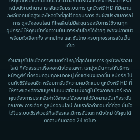
ให้คุณได้รับชมกันแบบจุใจ ไม่ว่าจะเป็นหนังชนโรงที่เพิ่งเข้า หรือ
หนังดังในตำนาน เราจัดเตรียมระบบการ ดูหนังฟรี HD ที่มีความ
Documentary สารคดี
ละเอียดคมชัดสูงและโหลดไวที่สุดไว้คอยบริการ สัมผัสประสบการณ์
การ ดูหนังออนไลน์ ที่ไหลลื่นไม่มีสะดุด รองรับการใช้งานทุก
Documentary สารคดี
อุปกรณ์ ให้คุณเข้าถึงความบันเทิงระดับโลกได้ง่ายๆ เพียงปลายนิ้ว
พร้อมตัวเลือกทั้ง พากย์ไทย และ ซับไทย ครบทุกอรรถรสในเว็บ
Drama ดราม่า
เดียว
Drama ดราม่า
ร่วมสนุกไปกับโลกภาพยนตร์ที่ใหญ่ที่สุดกับบริการ ดูหนังฟรีออน
ไลน์ ที่คัดสรรมาเพื่อคอหนังโดยเฉพาะ เรามุ่งเน้นการให้บริการ
Dystopian
หนังดูฟรี ที่ครอบคลุมทุกหมวดหมู่ ตั้งแต่หนังแอคชั่น หนังรัก ไป
จนถึงซีรีส์ยอดฮิต พร้อมการันตีความคมชัดแบบ ดูหนังฟรี HD ที่
Emotional
ให้ภาพและเสียงสมบูรณ์แบบเสมือนนั่งอยู่ในโรงภาพยนตร์ หาก
คุณต้องการประหยัดค่าใช้จ่ายแต่ยังอยากได้รับความบันเทิงระดับ
Erotic
คุณภาพ การเลือก ดูหนังออนไลน์ กับเราคือคำตอบที่ดีที่สุด มั่นใจ
ได้ในระบบเซิร์ฟเวอร์ที่เสถียรและมีการอัปเดต หนังใหม่ ให้คุณได้
Family ครอบครัว
ติดตามกันตลอด 24 ชั่วโมง
Fantasy จินตนาการ