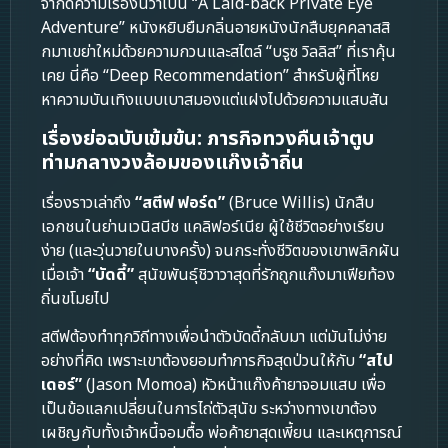
จำกัดความเรื่องนี้ว่าเป็น “A Laid-back Private Eye
Adventure” หนังหยิบยืมกลิ่นอายหนังนักสืบยุคคลาสสิ
กมาเขย่าใหม่ด้วยความกวนและสไตล์ “บรูซ วิลลิส” ที่เราคุ้น
เคย นี่คือ “Deep Recommendation” สำหรับผู้ที่โหย
หาความบันเทิงแบบเบาสมองแต่แฝงไปด้วยความแสบสัน
เรื่องย่อฉบับเข้มข้น: ภารกิจทวงคืนเจ้าตูบ
ท่ามกลางวงล้อมของแก๊งเจ้าถิ่น
เรื่องราวเล่าถึง
“สตีฟ ฟอร์ด”
(Bruce Willis) นักสืบ
เอกชนในย่านเวนิสบีช แคลิฟอร์เนีย ผู้ใช้ชีวิตอย่างเรียบ
ง่าย (และวุ่นวายในบางครั้ง) จนกระทั่งชีวิตของเขาพลิกผัน
เมื่อเจ้า
“บัดดี้”
สุนัขพันธุ์ชิวาวาสุดที่รักถูกแก๊งมาเฟียท้อง
ถิ่นขโมยไป
สตีฟต้องทำทุกวิถีทางเพื่อนำตัวบัดดี้กลับมา แต่มันไม่ง่าย
อย่างที่คิด เพราะเขาต้องยอมทำภารกิจสุดป่วนให้กับ
“สไป
เดอร์”
(Jason Momoa) หัวหน้าแก๊งค้ายาจอมแสบ เพื่อ
เป็นข้อแลกเปลี่ยนในการไถ่ตัวสุนัข ระหว่างทางเขาต้อง
เผชิญกับทั้งเจ้าหนี้จอมตื้อ พ่อค้ายาสุดเพี้ยน และเหตุการณ์